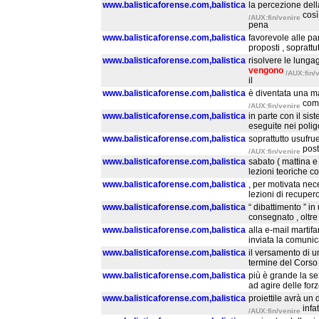
www.balisticaforense.com,balistica
la percezione dell
così
/AUX:fin/venire
pena
www.balisticaforense.com,balistica
favorevole alle par
proposti , soprattut
www.balisticaforense.com,balistica
risolvere le lunga
vengono
/AUX:fin/
il
www.balisticaforense.com,balistica
è diventata una ma
comm
/AUX:fin/venire
www.balisticaforense.com,balistica
in parte con il sis
eseguite nei poligon
www.balisticaforense.com,balistica
soprattutto usufrue
post
/AUX:fin/venire
www.balisticaforense.com,balistica
sabato ( mattina e
lezioni teoriche c
www.balisticaforense.com,balistica
, per motivata nece
lezioni di recuper
www.balisticaforense.com,balistica
“ dibattimento ” in
consegnato , oltre 
www.balisticaforense.com,balistica
alla e-mail martifa
inviata la comunica
www.balisticaforense.com,balistica
il versamento di u
termine del Corso 
www.balisticaforense.com,balistica
più è grande la sez
ad agire delle forz
www.balisticaforense.com,balistica
proiettile avrà un 
infa
/AUX:fin/venire