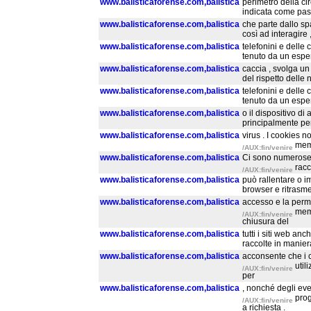
www.balisticaforense.com,balistica
perimetro della ci
indicata come pass
www.balisticaforense.com,balistica
che parte dallo sp
così ad interagire
www.balisticaforense.com,balistica
telefonini e delle 
tenuto da un esper
www.balisticaforense.com,balistica
caccia , svolga un
del rispetto delle 
www.balisticaforense.com,balistica
telefonini e delle 
tenuto da un esper
www.balisticaforense.com,balistica
o il dispositivo di
principalmente per
www.balisticaforense.com,balistica
virus . I cookies n
memo
/AUX:fin/venire
www.balisticaforense.com,balistica
Ci sono numerose t
racc
/AUX:fin/venire
www.balisticaforense.com,balistica
può rallentare o im
browser e ritrasme
www.balisticaforense.com,balistica
accesso e la perma
memo
/AUX:fin/venire
chiusura del
www.balisticaforense.com,balistica
tutti i siti web anc
raccolte in maniera
www.balisticaforense.com,balistica
acconsente che i co
util
/AUX:fin/venire
per
www.balisticaforense.com,balistica
, nonché degli even
prog
/AUX:fin/venire
a richiesta .