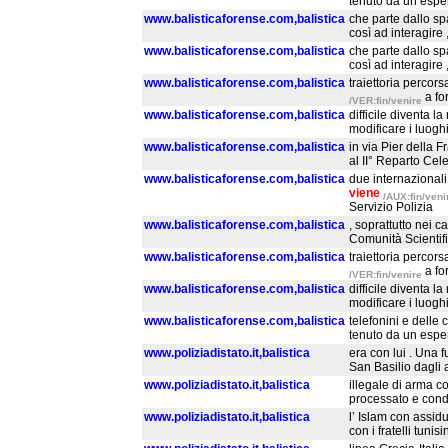
tenuto da un esper
www.balisticaforense.com,balistica
che parte dallo sp
così ad interagire
www.balisticaforense.com,balistica
che parte dallo sp
così ad interagire
www.balisticaforense.com,balistica
traiettoria percors
a fo
/VER:fin/venire
www.balisticaforense.com,balistica
difficile diventa 
modificare i luoghi
www.balisticaforense.com,balistica
in via Pier della 
al II° Reparto Cel
www.balisticaforense.com,balistica
due internazionali
viene
/AUX:fin/veni
Servizio Polizia
www.balisticaforense.com,balistica
, soprattutto nei c
Comunità Scientific
www.balisticaforense.com,balistica
traiettoria percors
a fo
/VER:fin/venire
www.balisticaforense.com,balistica
difficile diventa 
modificare i luoghi
www.balisticaforense.com,balistica
telefonini e delle 
tenuto da un esper
www.poliziadistato.it,balistica
era con lui . Una 
San Basilio dagli 
www.poliziadistato.it,balistica
illegale di arma c
processato e conda
www.poliziadistato.it,balistica
l’ Islam con assidu
con i fratelli tuni