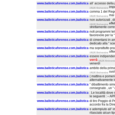
www.balisticaforense.com,balistica
all’ accesso della
impo
/AUX:fin/venire
www.balisticaforense.com,balistica
comma 1 del Regol
mai 
/AUX:fin/venire
www.balisticaforense.com,balistica
non autorizzati , d
effe
/AUX:fin/venire
strettamente corre
www.balisticaforense.com,balistica
noti programmi tele
favorevole per la “ 
www.balisticaforense.com,balistica
di cimentarsi in a
dedicato alla “ sce
www.balisticaforense.com,balistica
ma soprattutto pra
offe
/AUX:fin/venire
www.balisticaforense.com,balistica
essere indipenden
verrà
/AUX:fin/veni
venerdì
www.balisticaforense.com,balistica
ambito della prima
svol
/AUX:fin/venire
www.balisticaforense.com,balistica
( mattina e pomerig
alternativamente l
www.balisticaforense.com,balistica
“ dibattimento sim
consegnato , un “ 
www.balisticaforense.com,balistica
: Le località dove 
le seguenti : – APR
www.balisticaforense.com,balistica
di tiro Poggio di P
accordo fra la Dire
www.balisticaforense.com,balistica
e adempiuto all’ 
rilasciato alcun t