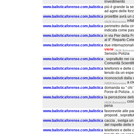
investimento
www.balisticaforense.com,balistica
più è grande la sez
ad agire delle forz
www.balisticaforense.com,balistica
proiettile avrà un 
infa
/AUX:fin/venire
www.balisticaforense.com,balistica
perimetro della ci
indicata come pass
www.balisticaforense.com,balistica
in via Pier della 
al II° Reparto Cel
www.balisticaforense.com,balistica
due internazionali
viene
/AUX:fin/veni
Servizio Polizia
www.balisticaforense.com,balistica
, soprattutto nei c
Comunità Scientific
www.balisticaforense.com,balistica
telefonini e delle 
tenuto da un esper
www.balisticaforense.com,balistica
riconosciuti dalla 
a cr
/VER:fin/venire
www.balisticaforense.com,balistica
domanda su “ chi ” 
Forze di Polizia , 
www.balisticaforense.com,balistica
la percezione dell
così
/AUX:fin/venire
pena
www.balisticaforense.com,balistica
favorevole alle par
proposti , soprattut
www.balisticaforense.com,balistica
caccia , svolga un
del rispetto delle 
www.balisticaforense.com,balistica
telefonini e delle 