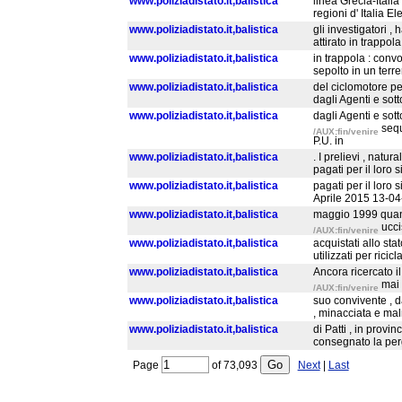
www.poliziadistato.it,balistica
linea Grecia-Italia
regioni d' Italia 
www.poliziadistato.it,balistica
gli investigatori ,
attirato in trappol
www.poliziadistato.it,balistica
in trappola : convo
sepolto in un terr
www.poliziadistato.it,balistica
del ciclomotore per
dagli Agenti e sott
www.poliziadistato.it,balistica
dagli Agenti e sott
sequ
/AUX:fin/venire
P.U. in
www.poliziadistato.it,balistica
. I prelievi , natur
pagati per il loro 
www.poliziadistato.it,balistica
pagati per il loro 
Aprile 2015 13-04
www.poliziadistato.it,balistica
maggio 1999 quand
ucci
/AUX:fin/venire
www.poliziadistato.it,balistica
acquistati allo stat
utilizzati per ricic
www.poliziadistato.it,balistica
Ancora ricercato i
mai 
/AUX:fin/venire
www.poliziadistato.it,balistica
suo convivente , d
, minacciata e mal
www.poliziadistato.it,balistica
di Patti , in prov
consegnato la per
Page
of
73,093
Next
|
Last