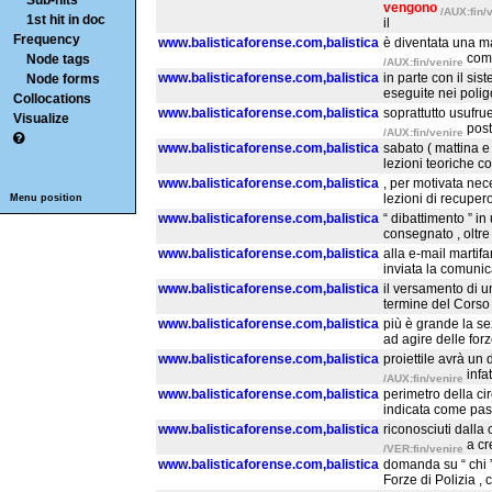
Sub-hits
vengono
/AUX:fin/
1st hit in doc
il
Frequency
www.balisticaforense.com,balistica
è diventata una ma
comm
Node tags
/AUX:fin/venire
www.balisticaforense.com,balistica
in parte con il sis
Node forms
eseguite nei poligon
Collocations
www.balisticaforense.com,balistica
soprattutto usufrue
Visualize
post
/AUX:fin/venire
www.balisticaforense.com,balistica
sabato ( mattina e
lezioni teoriche c
www.balisticaforense.com,balistica
, per motivata nece
lezioni di recuper
Menu position
www.balisticaforense.com,balistica
“ dibattimento ” in
consegnato , oltre 
www.balisticaforense.com,balistica
alla e-mail martifa
inviata la comunica
www.balisticaforense.com,balistica
il versamento di u
termine del Corso 
www.balisticaforense.com,balistica
più è grande la sez
ad agire delle forz
www.balisticaforense.com,balistica
proiettile avrà un 
infa
/AUX:fin/venire
www.balisticaforense.com,balistica
perimetro della ci
indicata come pass
www.balisticaforense.com,balistica
riconosciuti dalla 
a cr
/VER:fin/venire
www.balisticaforense.com,balistica
domanda su “ chi ” 
Forze di Polizia , 