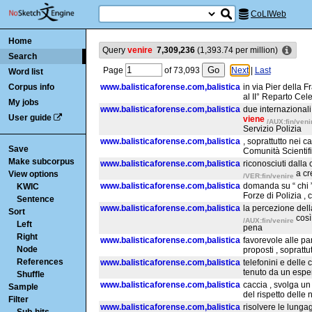
CoLIWeb
Home
Query
venire
7,309,236
(
1,393.74
per million)
Search
Page
of
73,093
Next
|
Last
Word list
Corpus info
www.balisticaforense.com,balistica
in via Pier della 
al II° Reparto Cel
My jobs
www.balisticaforense.com,balistica
due internazionali
User guide
viene
/AUX:fin/veni
Servizio Polizia
www.balisticaforense.com,balistica
, soprattutto nei c
Save
Comunità Scientific
Make subcorpus
www.balisticaforense.com,balistica
riconosciuti dalla 
a cr
View options
/VER:fin/venire
www.balisticaforense.com,balistica
domanda su “ chi ” 
KWIC
Forze di Polizia , 
Sentence
www.balisticaforense.com,balistica
la percezione dell
Sort
così
/AUX:fin/venire
Left
pena
Right
www.balisticaforense.com,balistica
favorevole alle par
Node
proposti , soprattut
References
www.balisticaforense.com,balistica
telefonini e delle 
tenuto da un esper
Shuffle
www.balisticaforense.com,balistica
caccia , svolga un
Sample
del rispetto delle 
Filter
www.balisticaforense.com,balistica
risolvere le lunga