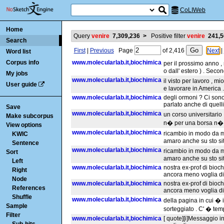
CoLIWeb
Home
Query
venire
7,309,236
>
Positive filter
venire
241,5
Search
First
|
Previous
Page
of
2,416
Next
|
Word list
Corpus info
www.molecularlab.it,biochimica
per il prossimo anno 
o dall' estero ) . Sec
My jobs
www.molecularlab.it,biochimica
il visto per lavoro , m
User guide
e lavorare in America 
www.molecularlab.it,biochimica
degli ormoni ? Ci sono
parlato anche di quelli 
Save
www.molecularlab.it,biochimica
un corso universitario ,
Make subcorpus
n� per una borsa n� (
View options
www.molecularlab.it,biochimica
ricambio in modo da m
KWIC
amaro anche su sto sito
Sentence
www.molecularlab.it,biochimica
ricambio in modo da m
Sort
amaro anche su sto sito
Left
www.molecularlab.it,biochimica
nostra ex-prof di bioc
Right
ancora meno voglia di
Node
www.molecularlab.it,biochimica
nostra ex-prof di bioc
References
ancora meno voglia di
Shuffle
www.molecularlab.it,biochimica
della pagina in cui � 
Sample
sorteggiato . C' � temp
Filter
www.molecularlab.it,biochimica
[ quote][i]Messaggio ins