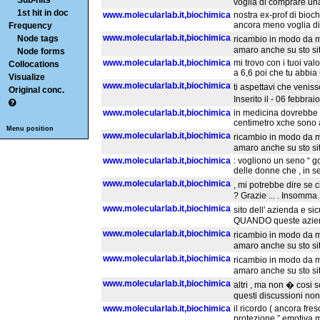
Sub-hits
voglia di comprare una
1st hit in doc
www.molecularlab.it,biochimica
nostra ex-prof di bioc
ancora meno voglia di
Frequency
www.molecularlab.it,biochimica
Node tags
ricambio in modo da m
amaro anche su sto sito
Node forms
www.molecularlab.it,biochimica
mi trovo con i tuoi val
Collocations
a 6,6 poi che tu abbia
Visualize
www.molecularlab.it,biochimica
ti aspettavi che venis
Original conc.
Inserito il - 06 febbra
www.molecularlab.it,biochimica
in medicina dovrebbe es
centimetro xche sono a
Menu position
www.molecularlab.it,biochimica
ricambio in modo da m
amaro anche su sto sito
www.molecularlab.it,biochimica
: vogliono un seno “ go
delle donne che , in s
www.molecularlab.it,biochimica
, mi potrebbe dire se c
? Grazie ... . Insomma 
www.molecularlab.it,biochimica
sito dell' azienda e sic
QUANDO queste aziende
www.molecularlab.it,biochimica
ricambio in modo da m
amaro anche su sto sito[
www.molecularlab.it,biochimica
ricambio in modo da m
amaro anche su sto sito
www.molecularlab.it,biochimica
altri , ma non � cosi 
questi discussioni non
www.molecularlab.it,biochimica
il ricordo ( ancora fre
protezione ” emotiva m