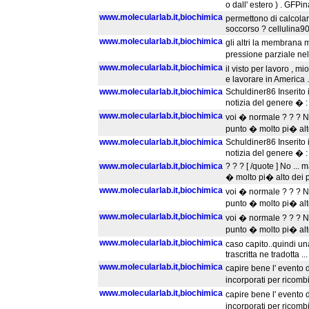
o dall' estero ) . GFPi
www.molecularlab.it,biochimica
permettono di calcola
soccorso ? cellulina90 
www.molecularlab.it,biochimica
gli altri la membrana 
pressione parziale ne
www.molecularlab.it,biochimica
il visto per lavoro , m
e lavorare in America 
www.molecularlab.it,biochimica
Schuldiner86 Inserito 
notizia del genere � : 
www.molecularlab.it,biochimica
voi � normale ? ? ? No
punto � molto pi� alt
www.molecularlab.it,biochimica
Schuldiner86 Inserito 
notizia del genere � : 
www.molecularlab.it,biochimica
? ? ? [ /quote ] No ...
� molto pi� alto dei p
www.molecularlab.it,biochimica
voi � normale ? ? ? No
punto � molto pi� alt
www.molecularlab.it,biochimica
voi � normale ? ? ? No
punto � molto pi� alt
www.molecularlab.it,biochimica
caso capito..quindi un
trascritta ne tradotta ..
www.molecularlab.it,biochimica
capire bene l' evento d
incorporati per ricom
www.molecularlab.it,biochimica
capire bene l' evento d
incorporati per ricom