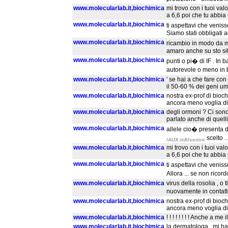
www.molecularlab.it,biochimica
mi trovo con i tuoi val
a 6,6 poi che tu abbia
www.molecularlab.it,biochimica
ti aspettavi che venis
Siamo stati obbligati ad
www.molecularlab.it,biochimica
ricambio in modo da m
amaro anche su sto sito
www.molecularlab.it,biochimica
punti o pi� di IF . In
autorevole o meno in 
www.molecularlab.it,biochimica
' se hai a che fare con 
il 50-60 % dei geni u
www.molecularlab.it,biochimica
nostra ex-prof di bioc
ancora meno voglia di
www.molecularlab.it,biochimica
degli ormoni ? Ci sono
parlato anche di quelli 
www.molecularlab.it,biochimica
allele cio� presenta d
scelto .
/AUX:infi/venire
www.molecularlab.it,biochimica
mi trovo con i tuoi val
a 6,6 poi che tu abbia
www.molecularlab.it,biochimica
ti aspettavi che venis
Allora ... se non rico
www.molecularlab.it,biochimica
virus della rosolia , o
nuovamente in contatto
www.molecularlab.it,biochimica
nostra ex-prof di bioc
ancora meno voglia di
www.molecularlab.it,biochimica
! ! ! ! ! ! ! ! Anche a m
www.molecularlab.it,biochimica
la dermatologa , mi ha