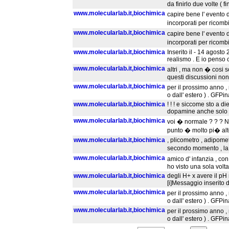
da finirlo due volte ( f
www.molecularlab.it,biochimica
capire bene l' evento d
incorporati per ricom
www.molecularlab.it,biochimica
capire bene l' evento d
incorporati per ricom
www.molecularlab.it,biochimica
Inserito il - 14 agost
realismo . E io penso 
www.molecularlab.it,biochimica
altri , ma non � cosi 
questi discussioni non
www.molecularlab.it,biochimica
per il prossimo anno 
o dall' estero ) . GFPi
www.molecularlab.it,biochimica
! ! ! e siccome sto a die
dopamine anche solo 
www.molecularlab.it,biochimica
voi � normale ? ? ? No
punto � molto pi� alt
www.molecularlab.it,biochimica
, plicometro , adipome
secondo momento , la b
www.molecularlab.it,biochimica
amico d' infanzia , co
ho visto una sola volta
www.molecularlab.it,biochimica
degli H+ x avere il pH 
[i]Messaggio inserito da
www.molecularlab.it,biochimica
per il prossimo anno 
o dall' estero ) . GFPi
www.molecularlab.it,biochimica
per il prossimo anno 
o dall' estero ) . GFPi