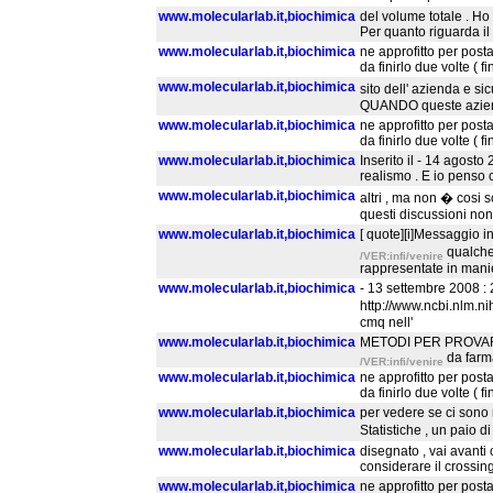
www.molecularlab.it,biochimica
del volume totale . Ho 
Per quanto riguarda il
www.molecularlab.it,biochimica
ne approfitto per posta
da finirlo due volte ( f
www.molecularlab.it,biochimica
sito dell' azienda e sic
QUANDO queste aziende
www.molecularlab.it,biochimica
ne approfitto per posta
da finirlo due volte ( f
www.molecularlab.it,biochimica
Inserito il - 14 agost
realismo . E io penso 
www.molecularlab.it,biochimica
altri , ma non � cosi 
questi discussioni non
www.molecularlab.it,biochimica
[ quote][i]Messaggio i
qualche
/VER:infi/venire
rappresentate in manie
www.molecularlab.it,biochimica
- 13 settembre 2008 :
http://www.ncbi.nlm.n
cmq nell'
www.molecularlab.it,biochimica
METODI PER PROVARE A
da farm
/VER:infi/venire
www.molecularlab.it,biochimica
ne approfitto per posta
da finirlo due volte ( f
www.molecularlab.it,biochimica
per vedere se ci sono 
Statistiche , un paio di
www.molecularlab.it,biochimica
disegnato , vai avanti
considerare il crossin
www.molecularlab.it,biochimica
ne approfitto per posta