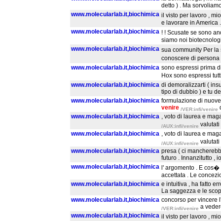
detto ) . Ma sorvoliam
www.molecularlab.it,biochimica
il visto per lavoro , m
e lavorare in America 
www.molecularlab.it,biochimica
! ! Scusate se sono an
siamo noi biotecnologi
www.molecularlab.it,biochimica
sua community Per la 
conoscere di persona il
www.molecularlab.it,biochimica
sono espressi prima di
Hox sono espressi tutt
www.molecularlab.it,biochimica
di demoralizzarti ( ins
tipo di dubbio ) e tu de
www.molecularlab.it,biochimica
formulazione di nuove 
venire
/VER:infi/venire
www.molecularlab.it,biochimica
, voto di laurea e mag
valutat
/AUX:infi/venire
www.molecularlab.it,biochimica
, voto di laurea e mag
valutat
/AUX:infi/venire
www.molecularlab.it,biochimica
presa ( ci mancherebbe
futuro . Innanzitutto , 
www.molecularlab.it,biochimica
l' argomento . E cos�
accettata . Le concezio
www.molecularlab.it,biochimica
e intuitiva , ha fatto 
La saggezza e le scoper
www.molecularlab.it,biochimica
concorso per vincere 
a vedere
/VER:infi/venire
www.molecularlab.it,biochimica
il visto per lavoro , m