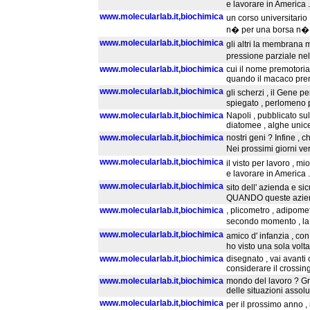
e lavorare in America 
www.molecularlab.it,biochimica
un corso universitario ,
n� per una borsa n� (
www.molecularlab.it,biochimica
gli altri la membrana 
pressione parziale ne
www.molecularlab.it,biochimica
cui il nome premotoria
quando il macaco prend
www.molecularlab.it,biochimica
gli scherzi , il Gene 
spiegato , perlomeno 
www.molecularlab.it,biochimica
Napoli , pubblicato sull
diatomee , alghe unice
www.molecularlab.it,biochimica
nostri geni ? Infine , 
Nei prossimi giorni ve
www.molecularlab.it,biochimica
il visto per lavoro , m
e lavorare in America 
www.molecularlab.it,biochimica
sito dell' azienda e sic
QUANDO queste aziende
www.molecularlab.it,biochimica
, plicometro , adipome
secondo momento , la b
www.molecularlab.it,biochimica
amico d' infanzia , co
ho visto una sola volta
www.molecularlab.it,biochimica
disegnato , vai avanti
considerare il crossin
www.molecularlab.it,biochimica
mondo del lavoro ? Gra
delle situazioni assol
www.molecularlab.it,biochimica
per il prossimo anno 