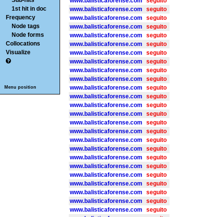
Sub-hits
www.balisticaforense.com
seguito
1st hit in doc
www.balisticaforense.com
seguito
Frequency
www.balisticaforense.com
seguito
Node tags
www.balisticaforense.com
seguito
Node forms
www.balisticaforense.com
seguito
Collocations
www.balisticaforense.com
seguito
Visualize
www.balisticaforense.com
seguito
www.balisticaforense.com
seguito
www.balisticaforense.com
seguito
www.balisticaforense.com
seguito
www.balisticaforense.com
seguito
Menu position
www.balisticaforense.com
seguito
www.balisticaforense.com
seguito
www.balisticaforense.com
seguito
www.balisticaforense.com
seguito
www.balisticaforense.com
seguito
www.balisticaforense.com
seguito
www.balisticaforense.com
seguito
www.balisticaforense.com
seguito
www.balisticaforense.com
seguito
www.balisticaforense.com
seguito
www.balisticaforense.com
seguito
www.balisticaforense.com
seguito
www.balisticaforense.com
seguito
www.balisticaforense.com
seguito