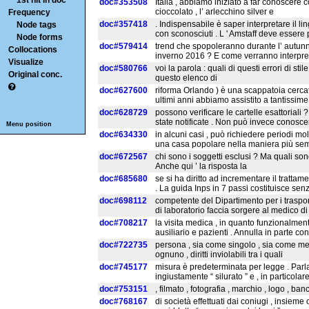
1st hit in doc
doc#353508
Italia , abbiamo iniziato a far conoscere co
cioccolato , l’ arlecchino silver e
Frequency
doc#357418
. Indispensabile è saper interpretare il li
Node tags
con sconosciuti . L ' Amstaff deve essere
Node forms
doc#579414
trend che spopoleranno durante l’ autunno
Collocations
inverno 2016 ? E come verranno interpreta
Visualize
doc#580766
voi la parola : quali di questi errori di s
Original conc.
questo elenco di
doc#627600
riforma Orlando ) è una scappatoia cercat
ultimi anni abbiamo assistito a tantissime
doc#628729
possono verificare le cartelle esattoriali 
state notificate . Non può invece conosce
Menu position
doc#634330
in alcuni casi , può richiedere periodi mo
una casa popolare nella maniera più sem
doc#672567
chi sono i soggetti esclusi ? Ma quali son
Anche qui ’ la risposta la
doc#685680
se si ha diritto ad incrementare il tratta
. La guida Inps in 7 passi costituisce se
doc#698112
competente del Dipartimento per i trasporti 
di laboratorio faccia sorgere al medico di
doc#708217
la visita medica , in quanto funzionalmen
ausiliario e pazienti . Annulla in parte con 
doc#722735
persona , sia come singolo , sia come mem
ognuno , diritti inviolabili tra i quali
doc#745177
misura è predeterminata per legge . Parla
ingiustamente “ silurato ” e , in particolare
doc#753151
, filmato , fotografia , marchio , logo , banc
doc#768167
di società effettuati dai coniugi , insie