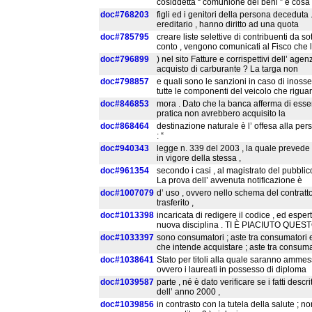
cosiddetta “ comunione dei beni ” e cosa 
doc#768203
figli ed i genitori della persona deceduta 
ereditario , hanno diritto ad una quota
doc#785795
creare liste selettive di contribuenti da sot
conto , vengono comunicati al Fisco che l
doc#796899
) nel sito Fatture e corrispettivi dell’ agen
acquisto di carburante ? La targa non
doc#798857
e quali sono le sanzioni in caso di inosse
tutte le componenti del veicolo che rigua
doc#846853
mora . Dato che la banca afferma di esser
pratica non avrebbero acquisito la
doc#868464
destinazione naturale è l’ offesa alla person
: “
doc#940343
legge n. 339 del 2003 , la quale prevede 
in vigore della stessa ,
doc#961354
secondo i casi , al magistrato del pubblic
La prova dell’ avvenuta notificazione è
doc#1007079
d’ uso , ovvero nello schema del contratto d
trasferito ,
doc#1013398
incaricata di redigere il codice , ed espert
nuova disciplina . TI È PIACIUTO QUES
doc#1033397
sono consumatori ; aste tra consumatori e 
che intende acquistare ; aste tra consumat
doc#1038641
Stato per titoli alla quale saranno ammessi 
ovvero i laureati in possesso di diploma
doc#1039587
parte , né è dato verificare se i fatti descrit
dell’ anno 2000 ,
doc#1039856
in contrasto con la tutela della salute ; no