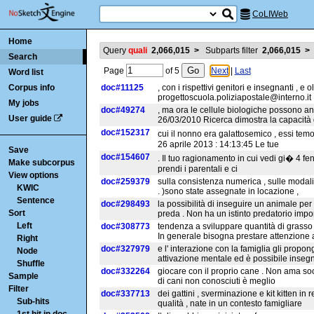
CoLIWeb
Home
Query
quali
2,066,015
>
Subparts filter
2,066,015
>
Search
Page
of
5
Next
|
Last
Word list
Corpus info
doc#11125
, con i rispettivi genitori e insegnanti , e ol
progettoscuola.poliziapostale@interno.it 
My jobs
doc#49274
, ma ora le cellule biologiche possono anc
User guide
26/03/2010 Ricerca dimostra la capacità
doc#152317
cui il nonno era galattosemico , essi tem
26 aprile 2013 : 14:13:45 Le tue
Save
doc#154607
. Il tuo ragionamento in cui vedi gi� 4 fen
Make subcorpus
prendi i parentali e ci
View options
doc#259379
sulla consistenza numerica , sulle modalit
KWIC
. )sono state assegnate in locazione ,
Sentence
doc#298493
la possibilità di inseguire un animale pe
Sort
preda . Non ha un istinto predatorio impo
Left
doc#308773
tendenza a sviluppare quantità di grasso
In generale bisogna prestare attenzione 
Right
doc#327979
e l' interazione con la famiglia gli propon
Node
attivazione mentale ed è possibile insegn
Shuffle
doc#332264
giocare con il proprio cane . Non ama socia
Sample
di cani non conosciuti è meglio
Filter
doc#337713
dei gattini , sverminazione e kit kitten in 
Sub-hits
qualità , nate in un contesto famigliare