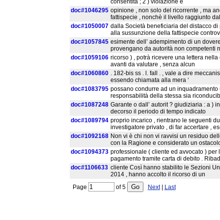
consentita ; 2 ) violazione e
doc#1046295
opinione , non solo del ricorrente , ma a
fattispecie , nonchè il livello raggiunto da
doc#1050007
dalla Società beneficiaria del distacco di
alla sussunzione della fattispecie controv
doc#1057845
esimente dell’ adempimento di un dovere 
provengano da autorità non competenti nel
doc#1059106
ricorso ) , potrà ricevere una lettera nella
avanti da valutare , senza alcun
doc#1060860
. 182-bis ss . l. fall . , vale a dire mecca
essendo chiamata alla mera ‘
doc#1083795
possano condurre ad un inquadramento uni
responsabilità della stessa sia riconducibi
doc#1087248
Garante o dall’ autorit ? giudiziaria : a ) i
decorso il periodo di tempo indicato
doc#1089794
proprio incarico , rientrano le seguenti du
investigatore privato , di far accertare , 
doc#1092168
Non vi è chi non vi ravvisi un residuo dell
con la Ragione e considerato un ostacolo
doc#1094373
professionale ( cliente ed avvocato ) per
pagamento tramite carta di debito . Ribad
doc#1106633
cliente Così hanno stabilito le Sezioni Un
2014 , hanno accolto il ricorso di un
Page
of
5
Next
|
Last