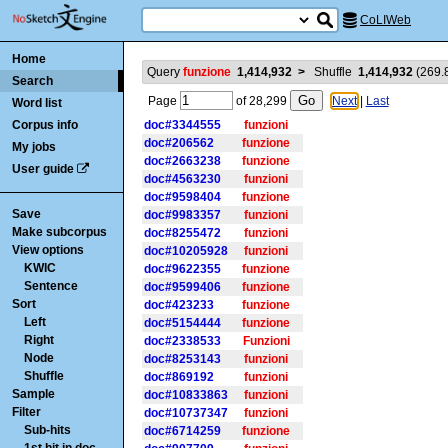
CoLIWeb
Home
Query
funzione
1,414,932
>
Shuffle
1,414,932
(
269.
Search
Page
of
28,299
Next
|
Last
Word list
Corpus info
doc#3344555
funzioni
doc#206562
funzione
My jobs
doc#2663238
funzione
User guide
doc#4563230
funzioni
doc#9598404
funzione
Save
doc#9983357
funzioni
Make subcorpus
doc#8255472
funzioni
View options
doc#10205928
funzioni
KWIC
doc#9622355
funzione
Sentence
doc#9599406
funzione
Sort
doc#423233
funzione
Left
doc#5154444
funzione
Right
doc#2338533
Funzioni
Node
doc#8253143
funzioni
Shuffle
doc#869192
funzioni
Sample
doc#10833863
funzioni
Filter
doc#10737347
funzioni
Sub-hits
doc#6714259
funzione