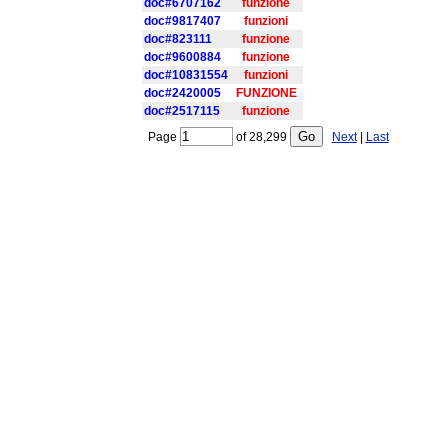
doc#6707162
funzione
doc#9817407
funzioni
doc#823111
funzione
doc#9600884
funzione
doc#10831554
funzioni
doc#2420005
FUNZIONE
doc#2517115
funzione
Page
of
28,299
Next
|
Last