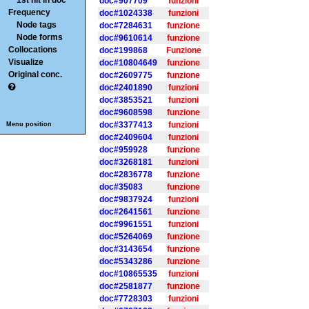
1st hit in doc
doc#907709
funzioni
Frequency
doc#1024338
funzioni
Node tags
doc#7284631
funzione
Node forms
doc#9610614
funzione
Collocations
doc#199868
Funzione
Visualize
doc#10804649
funzione
Original conc.
doc#2609775
funzione
doc#2401890
funzioni
doc#3853521
funzioni
doc#9608598
funzione
doc#3377413
funzioni
Menu position
doc#2409604
funzioni
doc#959928
funzione
doc#3268181
funzioni
doc#2836778
funzione
doc#35083
funzione
doc#9837924
funzioni
doc#2641561
funzione
doc#9961551
funzioni
doc#5264069
funzione
doc#3143654
funzione
doc#5343286
funzione
doc#10865535
funzioni
doc#2581877
funzione
doc#7728303
funzioni