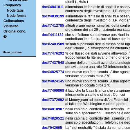
1st hit in doc
utenti ) , Hulu (
Frequency
doc#4841811
alimentano le fantasie di analisti e osserva
Node tags
conferenza degli investitori di J.P. Morga
Node forms
doc#4839199
alimentano le fantasie di analisti e osserva
conferenza degli investitori di J.P. Morga
Collocations
doc#7412785
alleati erano meno numerosi della contropa
Visualize
protezione dei siti 29 , l’ azienda era sta
Original conc.
doc#4411132
che si riflettono sulle diverse posizioni 
controllano le infrastrutture di base per 
doc#2403509
se non si possono dire la stessa cosa rigu
dell’ iPhone , lo smartphone ha ottenuto d
Menu position
doc#7476292
% del flusso dei dati avviene attraverso i
troppo tempo fa ritenevano meno oneros
doc#7437548
alcune delle principali aziende tecnologic
per sviluppare una rete 5G interamente sta
doc#4825774
uno nuovo con forte sconto . A fine agos
versione sbloccata circa 270
doc#4824145
uno nuovo con forte sconto . A fine agos
versione sbloccata circa 270
doc#7469868
il fatto che la Casa Bianca che sta sping
interamente a stelle e strisce . Con cui
doc#7372692
di Moneygram ad opera di Ant Financial , 
al fatto che Washington vuole impedire
doc#4818907
nella cabina di controllo dell' azienda . I
sono solo speculazioni . Telefonica è de
doc#4820521
nella cabina di controllo dell’ azienda . I
sono solo speculazioni . Telefonica è de
doc#942605
La " net neutrality " è stata da sempre c