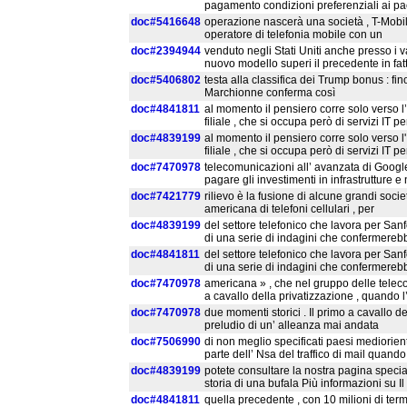
pagamento condizioni preferenziali ai pa
doc#5416648
operazione nascerà una società , T-Mobil
operatore di telefonia mobile con un
doc#2394944
venduto negli Stati Uniti anche presso i 
nuovo modello superi il precedente in fat
doc#5406802
testa alla classifica dei Trump bonus : finor
Marchionne conferma così
doc#4841811
al momento il pensiero corre solo verso l
filiale , che si occupa però di servizi IT pe
doc#4839199
al momento il pensiero corre solo verso l
filiale , che si occupa però di servizi IT pe
doc#7470978
telecomunicazioni all’ avanzata di Googl
pagare gli investimenti in infrastrutture 
doc#7421779
rilievo è la fusione di alcune grandi soci
americana di telefoni cellulari , per
doc#4839199
del settore telefonico che lavora per Sanf
di una serie di indagini che confermereb
doc#4841811
del settore telefonico che lavora per Sanf
di una serie di indagini che confermereb
doc#7470978
americana » , che nel gruppo delle teleco
a cavallo della privatizzazione , quando l
doc#7470978
due momenti storici . Il primo a cavallo de
preludio di un’ alleanza mai andata
doc#7506990
di non meglio specificati paesi mediorie
parte dell’ Nsa del traffico di mail quand
doc#4839199
potete consultare la nostra pagina specia
storia di una bufala Più informazioni su Il
doc#4841811
quella precedente , con 10 milioni di term