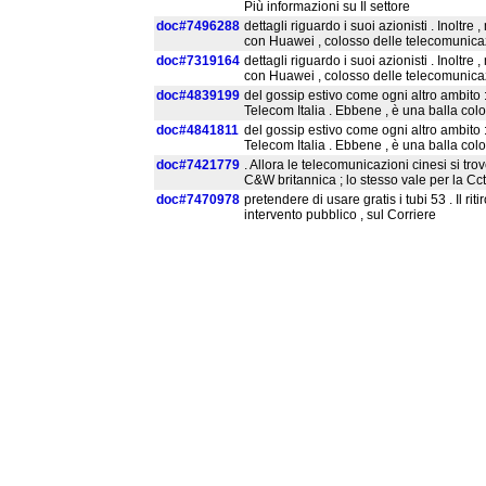
Più informazioni su Il settore
doc#7496288
dettagli riguardo i suoi azionisti . Inolt
con Huawei , colosso delle telecomunicazi
doc#7319164
dettagli riguardo i suoi azionisti . Inolt
con Huawei , colosso delle telecomunicazi
doc#4839199
del gossip estivo come ogni altro ambito 
Telecom Italia . Ebbene , è una balla co
doc#4841811
del gossip estivo come ogni altro ambito 
Telecom Italia . Ebbene , è una balla co
doc#7421779
. Allora le telecomunicazioni cinesi si tr
C&W britannica ; lo stesso vale per la Cct
doc#7470978
pretendere di usare gratis i tubi 53 . Il rit
intervento pubblico , sul Corriere