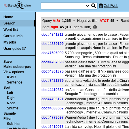
CoLIWeb
Home
Query
At&t
1,265
>
Negative filter
AT&T
45
>
Ran
Search
Sort
Right
45
(
0.01
per million)
Word list
doc#4841811
grande giovamento , per le casse . Face
Corpus info
progetti di acquisizione in cantiere in Eur
My jobs
doc#4839199
grande giovamento , per le casse . Face
progetti di acquisizione in cantiere in Eur
User guide
doc#7506990
5.700 compagnie , 600 delle quali ad alto
Samsung , Texas Instruments . Dallas fa 
Save
doc#4787098
passare dall' estero . Il Mix milanese oggi
Verizon . Ma una dei protagonisti
Make subcorpus
doc#4801375
passare dall’ estero . Il Mix milanese ogg
View options
Verizon . Ma una dei protagonisti
KWIC
doc#7421779
sopra , una volta che le porte della Ci
Sentence
comunicazioni via satellite , potrà invade
Sort
doc#4410852
on American Consumers ” – della University
Left
Seagate Technology . Lo scambio
Right
doc#4793121
WarnerMedia ) due figure di primissimo pia
Node
Technology , Internet & Communications
Shuffle
doc#4688552
WarnerMedia ) due figure di primissimo pia
Technology , Internet & Communications
Sample
doc#4773097
WarnerMedia ) due figure di primissimo pia
Filter
Technology , Internet & Communications
Sub-hits
doc#5410073
La sfida coinvolge Hbo , il gioiello di Ti