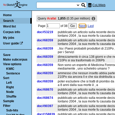
CoLIWeb
Home
Query
Arafat
1,855
(
0.35
per million)
Search
Page
of
38
Next
|
Last
Word list
Corpus info
doc#53219
pubblicato un articolo sulla recente decis
lontano 2004 , la sua morte fu causata 
My jobs
doc#68359
pubblicato un articolo sulla recente decis
User guide
lontano 2004 , la sua morte fu causata 
doc#68359
, tra i Paesi probabili produttori di 210Po
per i Servizi
Save
doc#68359
dimezzamento è circa 138 giorni e che ne
Make subcorpus
210Po si sia trasformato in 206Pb
View options
doc#68359
Non sono un esperto di Medicina Forens
mediamente , uno scheletro umano ?
KWIC
doc#68359
ammesso che nessun insetto abbia parteci
Sentence
210Po sia ancora lì e che sia distribuita 
Sort
doc#68359
poter escludere che si tratti di piombo 
Left
a 8 anni dalla sua morte è , a
Right
doc#68670
pubblicato un articolo sulla recente decis
Node
lontano 2004 , la sua morte fu causata 
Shuffle
doc#68674
pubblicato un articolo sulla recente decis
Sample
lontano 2004 , la sua morte fu causata 
Filter
doc#90397
pubblicato un articolo sulla recente decis
lontano 2004 , la sua morte fu causata 
Sub-hits
doc#158839
pubblicato un articolo sulla recente decis