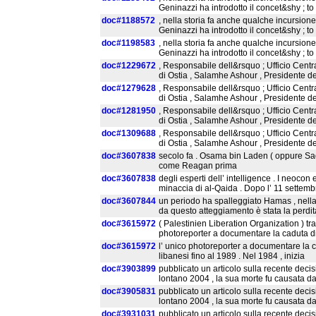
Geninazzi ha introdotto il concet&shy ; to
doc#1188572
, nella storia fa anche qualche incursio
Geninazzi ha introdotto il concet&shy ; to
doc#1198583
, nella storia fa anche qualche incursio
Geninazzi ha introdotto il concet&shy ; to
doc#1229672
, Responsabile dell&rsquo ; Ufficio Centr
di Ostia , Salamhe Ashour , Presidente d
doc#1279628
, Responsabile dell&rsquo ; Ufficio Centr
di Ostia , Salamhe Ashour , Presidente d
doc#1281950
, Responsabile dell&rsquo ; Ufficio Centr
di Ostia , Salamhe Ashour , Presidente d
doc#1309688
, Responsabile dell&rsquo ; Ufficio Centr
di Ostia , Salamhe Ashour , Presidente d
doc#3607838
secolo fa . Osama bin Laden ( oppure Sad
come Reagan prima
doc#3607838
degli esperti dell’ intelligence . I neoc
minaccia di al-Qaida . Dopo l’ 11 settemb
doc#3607844
un periodo ha spalleggiato Hamas , nella 
da questo atteggiamento è stata la perdita
doc#3615972
( Palestinien Liberation Organization ) tr
photoreporter a documentare la caduta 
doc#3615972
l’ unico photoreporter a documentare la 
libanesi fino al 1989 . Nel 1984 , inizia
doc#3903899
pubblicato un articolo sulla recente decis
lontano 2004 , la sua morte fu causata 
doc#3905831
pubblicato un articolo sulla recente decis
lontano 2004 , la sua morte fu causata 
doc#3931031
pubblicato un articolo sulla recente decis