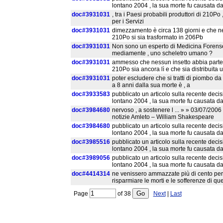
lontano 2004 , la sua morte fu causata 
doc#3931031
, tra i Paesi probabili produttori di 210Po
per i Servizi
doc#3931031
dimezzamento è circa 138 giorni e che ne
210Po si sia trasformato in 206Pb
doc#3931031
Non sono un esperto di Medicina Forens
mediamente , uno scheletro umano ?
doc#3931031
ammesso che nessun insetto abbia parteci
210Po sia ancora lì e che sia distribuita 
doc#3931031
poter escludere che si tratti di piombo 
a 8 anni dalla sua morte è , a
doc#3933583
pubblicato un articolo sulla recente decis
lontano 2004 , la sua morte fu causata 
doc#3984680
nervoso , a sostenere l ... » » 03/07/2006
notizie Amleto – William Shakespeare
doc#3984680
pubblicato un articolo sulla recente decis
lontano 2004 , la sua morte fu causata 
doc#3985516
pubblicato un articolo sulla recente decis
lontano 2004 , la sua morte fu causata 
doc#3989056
pubblicato un articolo sulla recente decis
lontano 2004 , la sua morte fu causata 
doc#4414314
ne venissero ammazzate più di cento pers
risparmiare le morti e le sofferenze di que
Page
of
38
Next
|
Last