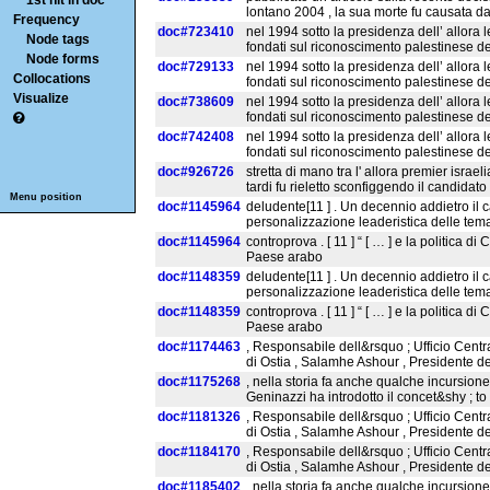
1st hit in doc
lontano 2004 , la sua morte fu causata 
Frequency
doc#723410
nel 1994 sotto la presidenza dell’ allora le
Node tags
fondati sul riconoscimento palestinese de
Node forms
doc#729133
nel 1994 sotto la presidenza dell’ allora le
Collocations
fondati sul riconoscimento palestinese de
Visualize
doc#738609
nel 1994 sotto la presidenza dell’ allora le
fondati sul riconoscimento palestinese de
doc#742408
nel 1994 sotto la presidenza dell’ allora le
fondati sul riconoscimento palestinese de
doc#926726
stretta di mano tra l' allora premier israe
tardi fu rieletto sconfiggendo il candidato
Menu position
doc#1145964
deludente[11 ] . Un decennio addietro il 
personalizzazione leaderistica delle temati
doc#1145964
controprova . [ 11 ] “ [ … ] e la politica di 
Paese arabo
doc#1148359
deludente[11 ] . Un decennio addietro il 
personalizzazione leaderistica delle temati
doc#1148359
controprova . [ 11 ] “ [ … ] e la politica di 
Paese arabo
doc#1174463
, Responsabile dell&rsquo ; Ufficio Centr
di Ostia , Salamhe Ashour , Presidente d
doc#1175268
, nella storia fa anche qualche incursio
Geninazzi ha introdotto il concet&shy ; to
doc#1181326
, Responsabile dell&rsquo ; Ufficio Centr
di Ostia , Salamhe Ashour , Presidente d
doc#1184170
, Responsabile dell&rsquo ; Ufficio Centr
di Ostia , Salamhe Ashour , Presidente d
doc#1185402
, nella storia fa anche qualche incursio