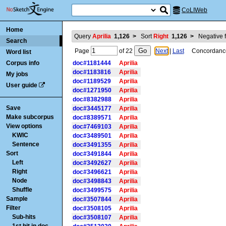
CoLIWeb
Home
Query
Aprilia
1,126
>
Sort
Right
1,126
>
Negative f
Search
Page
of
22
Next
|
Last
Concordance i
Word list
Corpus info
doc#1181444
Aprilia
doc#1183816
Aprilia
My jobs
doc#1189529
Aprilia
User guide
doc#1271950
Aprilia
doc#8382988
Aprilia
Save
doc#3445177
Aprilia
Make subcorpus
doc#8389571
Aprilia
View options
doc#7469103
Aprilia
KWIC
doc#3489501
Aprilia
Sentence
doc#3491355
Aprilia
Sort
doc#3491844
Aprilia
Left
doc#3492627
Aprilia
Right
doc#3496621
Aprilia
Node
doc#3498843
Aprilia
Shuffle
doc#3499575
Aprilia
Sample
doc#3507844
Aprilia
Filter
doc#3508105
Aprilia
Sub-hits
doc#3508107
Aprilia