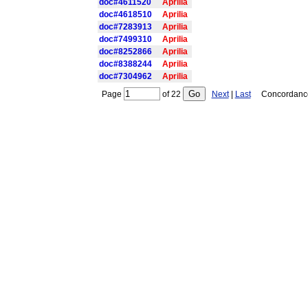
doc#4611520
Aprilia
doc#4618510
Aprilia
doc#7283913
Aprilia
doc#7499310
Aprilia
doc#8252866
Aprilia
doc#8388244
Aprilia
doc#7304962
Aprilia
Page
of
22
Next
|
Last
Concordance i