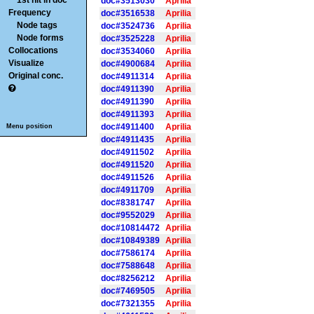
1st hit in doc
doc#3513030
Aprilia
Frequency
doc#3516538
Aprilia
Node tags
doc#3524736
Aprilia
Node forms
doc#3525228
Aprilia
Collocations
doc#3534060
Aprilia
Visualize
doc#4900684
Aprilia
Original conc.
doc#4911314
Aprilia
doc#4911390
Aprilia
doc#4911390
Aprilia
doc#4911393
Aprilia
doc#4911400
Aprilia
Menu position
doc#4911435
Aprilia
doc#4911502
Aprilia
doc#4911520
Aprilia
doc#4911526
Aprilia
doc#4911709
Aprilia
doc#8381747
Aprilia
doc#9552029
Aprilia
doc#10814472
Aprilia
doc#10849389
Aprilia
doc#7586174
Aprilia
doc#7588648
Aprilia
doc#8256212
Aprilia
doc#7469505
Aprilia
doc#7321355
Aprilia