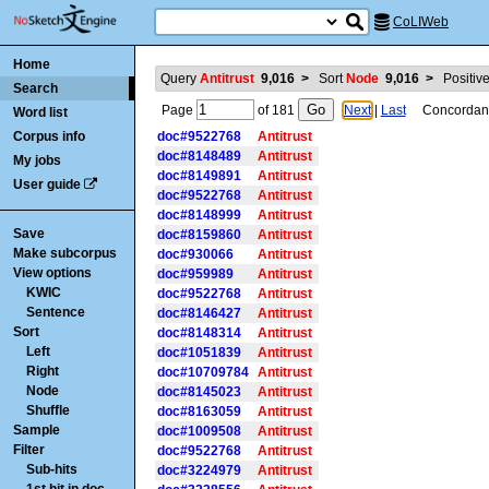
CoLIWeb
Home
Query
Antitrust
9,016
>
Sort
Node
9,016
>
Positive
Search
Page
of
181
Next
|
Last
Concordance
Word list
Corpus info
doc#9522768
Antitrust
doc#8148489
Antitrust
My jobs
doc#8149891
Antitrust
User guide
doc#9522768
Antitrust
doc#8148999
Antitrust
Save
doc#8159860
Antitrust
Make subcorpus
doc#930066
Antitrust
View options
doc#959989
Antitrust
KWIC
doc#9522768
Antitrust
Sentence
doc#8146427
Antitrust
Sort
doc#8148314
Antitrust
Left
doc#1051839
Antitrust
Right
doc#10709784
Antitrust
Node
doc#8145023
Antitrust
Shuffle
doc#8163059
Antitrust
Sample
doc#1009508
Antitrust
Filter
doc#9522768
Antitrust
Sub-hits
doc#3224979
Antitrust