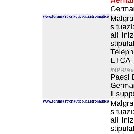
Aerital
German
www.forumastronautico.it,astronautica
Malgrad
situaz
all’ ini
stipula
Télépho
ETCA l’
/NPR/Aer
Paesi B
Germani
il supp
www.forumastronautico.it,astronautica
Malgrad
situaz
all’ ini
stipula