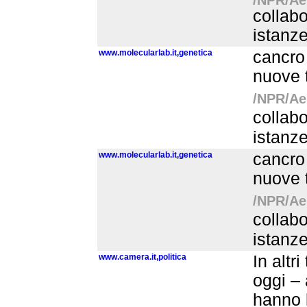
collabo
istanze
www.molecularlab.it,genetica
cancro 
nuove t
/NPR/Aer
collabo
istanz
www.molecularlab.it,genetica
cancro 
nuove t
/NPR/Aer
collabo
istanz
www.camera.it,politica
In altr
oggi – 
hanno l