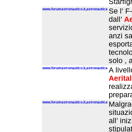
Starfig
www.forumastronautico.it,astronautica
Se l’ F
dall’
Ae
servizi
anzi s
esporta
tecnolo
solo , 
www.forumastronautico.it,astronautica
A livel
Aerital
realizz
prepara
www.forumastronautico.it,astronautica
Malgrad
situaz
all’ ini
stipula