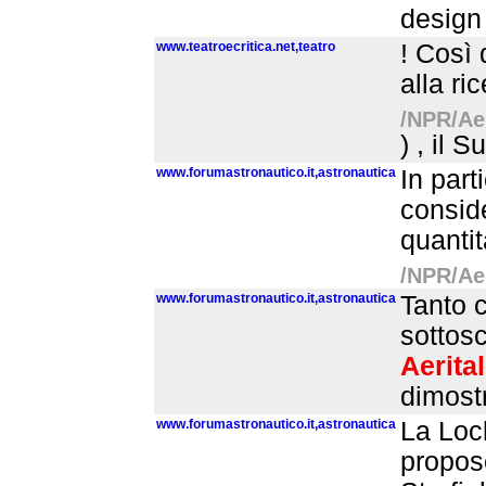
design 
www.teatroecritica.net,teatro
! Così 
alla ri
/NPR/Aer
) , il 
www.forumastronautico.it,astronautica
In part
conside
quantit
/NPR/Aer
www.forumastronautico.it,astronautica
Tanto c
sottosc
Aerital
dimostr
www.forumastronautico.it,astronautica
La Loc
propose