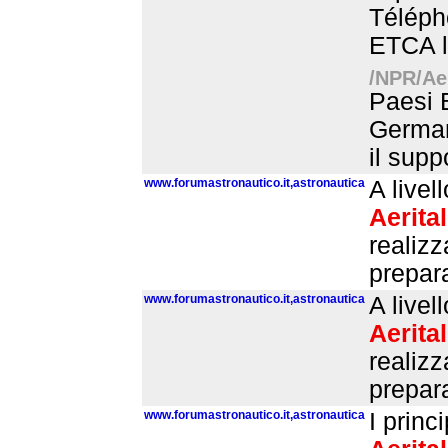
Télépho
ETCA l’
/NPR/Aer
Paesi B
Germani
il supp
www.forumastronautico.it,astronautica
A livel
Aerital
realizz
prepara
www.forumastronautico.it,astronautica
A livel
Aerital
realizz
prepara
www.forumastronautico.it,astronautica
I princ