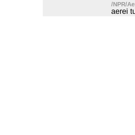
/NPR/Aer
aerei t