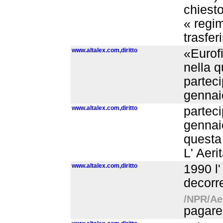
chiesto 
« regim
trasfer
www.altalex.com,diritto
«Eurofi
nella q
parteci
gennai
www.altalex.com,diritto
parteci
gennai
questa
L' Aerit
www.altalex.com,diritto
1990 l
decorre
/NPR/Aer
pagare 