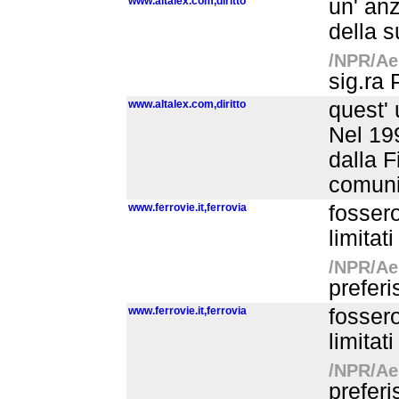
www.altalex.com,diritto
un' anz
della s
/NPR/Aer
sig.ra 
www.altalex.com,diritto
quest' 
Nel 199
dalla F
comunic
www.ferrovie.it,ferrovia
fossero
limitat
/NPR/Aer
preferi
www.ferrovie.it,ferrovia
fossero
limitat
/NPR/Aer
preferi