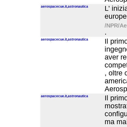
aerospacecue.it,astronautica
L’ iniz
europee
/NPR/Aer
.
aerospacecue.it,astronautica
Il prim
ingegne
aver re
competi
, oltre
america
Aerosp
aerospacecue.it,astronautica
Il prim
mostrat
configu
ma mai 