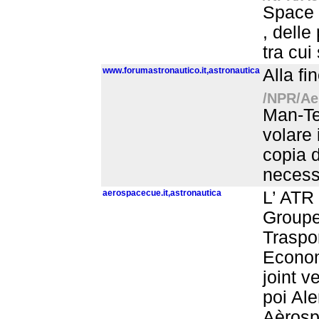
Space -
, delle
tra cui
www.forumastronautico.it,astronautica
Alla fi
/NPR/Aer
Man-Te
volare 
copia d
necessa
aerospacecue.it,astronautica
L’ ATR 
Groupem
Traspo
Econom
joint ve
poi Ale
Aèrospa