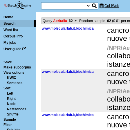
CoLIWeb
Home
Query
Aeritalia
62
>
Random sample
62
(
0.01
per mi
Search
www.molecularlab.it,biochimica
cancro 
Word list
Corpus info
nuove t
My jobs
/NPR/Aer
User guide
collabo
Save
istanz
Make subcorpus
www.molecularlab.it,biochimica
cancro 
View options
KWIC
nuove t
Sentence
Sort
/NPR/Aer
Left
collabo
Right
Node
istanz
References
Shuffle
www.molecularlab.it,biochimica
cancro 
Sample
nuove t
Filter