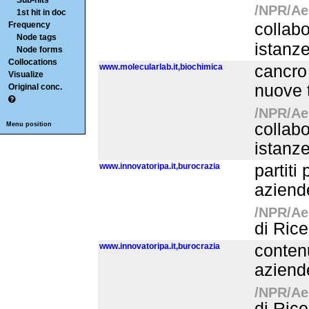
Sub-hits
/NPR/Aer
1st hit in doc
Frequency
collabo
Node tags
istanz
Node forms
Collocations
www.molecularlab.it,biochimica
cancro 
Visualize
nuove t
Original conc.
/NPR/Aer
collabo
Menu position
istanze
www.innovatoripa.it,burocrazia
partiti
aziende
/NPR/Aer
di Rice
www.innovatoripa.it,burocrazia
conten
aziende
/NPR/Aer
di Rice