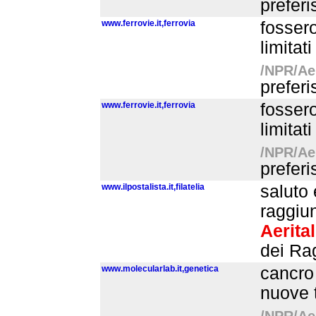
preferi
www.ferrovie.it,ferrovia
fossero
limitat
/NPR/Aer
preferi
www.ferrovie.it,ferrovia
fossero
limitat
/NPR/Aer
preferi
www.ilpostalista.it,filatelia
saluto 
raggiun
Aerital
dei Rag
www.molecularlab.it,genetica
cancro 
nuove t
/NPR/Aer