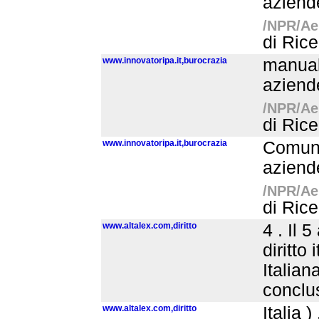
aziende
/NPR/Aer
di Rice
www.innovatoripa.it,burocrazia
manual
aziende
/NPR/Aer
di Rice
www.innovatoripa.it,burocrazia
Comune
aziende
/NPR/Aer
di Rice
www.altalex.com,diritto
4 . Il 
diritto 
Italian
conclu
www.altalex.com,diritto
Italia 