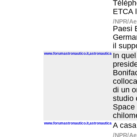
Télépho
ETCA l’
/NPR/Aer
Paesi B
Germani
il supp
www.forumastronautico.it,astronautica
In quel
preside
Bonifac
colloca
di un o
studio 
Space 
chilome
www.forumastronautico.it,astronautica
A casa 
/NPR/Aer