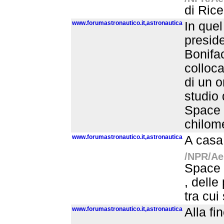
di Rice
www.forumastronautico.it,astronautica
In quel
preside
Bonifac
colloca
di un o
studio 
Space 
chilome
www.forumastronautico.it,astronautica
A casa 
/NPR/Aer
Space -
, delle
tra cui
www.forumastronautico.it,astronautica
Alla fi