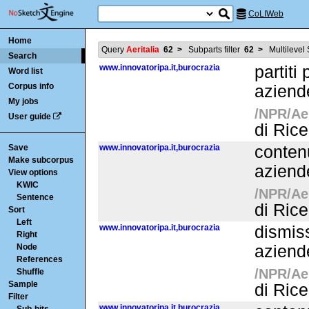
CoLIWeb
Home
Query
Aeritalia
62
>
Subparts filter
62
>
Multilevel
Search
www.innovatoripa.it,burocrazia
partiti
Word list
Corpus info
aziende
My jobs
/NPR/Aer
User guide
di Rice
Save
www.innovatoripa.it,burocrazia
conten
Make subcorpus
aziende
View options
KWIC
/NPR/Aer
Sentence
di Rice
Sort
Left
www.innovatoripa.it,burocrazia
dismis
Right
Node
aziende
References
/NPR/Aer
Shuffle
Sample
di Rice
Filter
www.innovatoripa.it,burocrazia