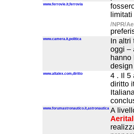
www.ferrovie.it,ferrovia
fossero
limitat
/NPR/Aer
preferi
www.camera.it,politica
In altr
oggi – 
hanno l
design 
www.altalex.com,diritto
4 . Il 
diritto 
Italian
conclu
www.forumastronautico.it,astronautica
A livel
Aerital
realizz