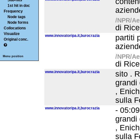
conten
Sub-hits
1st hit in doc
aziende
Frequency
Node tags
/NPR/Aer
Node forms
di Rice
Collocations
Visualize
www.innovatoripa.it,burocrazia
partiti
Original conc.
aziende
/NPR/Aer
Menu position
di Rice
www.innovatoripa.it,burocrazia
sito . 
grandi 
, Enich
sulla F
www.innovatoripa.it,burocrazia
- 05:09
grandi 
, Enich
sulla F