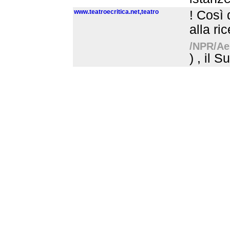
www.teatroecritica.net,teatro
! Così 
alla ri
/NPR/Aer
) , il 