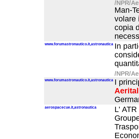
/NPR/Aer
Man-Te
volare 
copia d
necessa
www.forumastronautico.it,astronautica
In part
conside
quantit
/NPR/Aer
www.forumastronautico.it,astronautica
I princ
Aerital
German
aerospacecue.it,astronautica
L’ ATR 
Groupem
Traspo
Econom