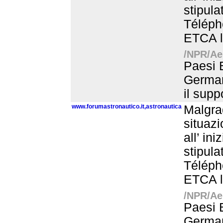
stipula
Télépho
ETCA l’
/NPR/Aer
Paesi B
Germani
il supp
www.forumastronautico.it,astronautica
Malgrad
situaz
all’ ini
stipula
Télépho
ETCA l’
/NPR/Aer
Paesi B
Germani