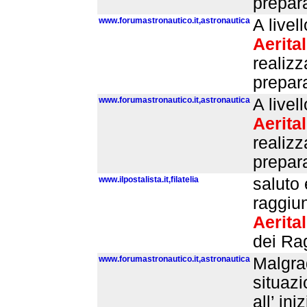
prepara
www.forumastronautico.it,astronautica
A livel
Aerital
realizz
prepara
www.forumastronautico.it,astronautica
A livel
Aerital
realizz
prepara
www.ilpostalista.it,filatelia
saluto 
raggiun
Aerital
dei Rag
www.forumastronautico.it,astronautica
Malgrad
situaz
all’ ini