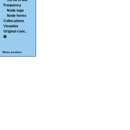
1st hit in doc
Frequency
Node tags
Node forms
Collocations
Visualize
Original conc.
Menu position