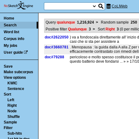
CoLIWeb
Home
Query
qualunque
1,216,924
>
Random sample
250
Search
Positive filter
Qualunque
3
>
Sort
Right
3
(
0
per milli
Word list
doc#2622050
) va a fondoscala direttamente all' inizio 
Corpus info
casi che si sta per assistere a
My jobs
doc#3660781
. Menopausa : la guida dalla A alla Z per 
efficacemente contrastato con rimedi del
User guide
doc#79288
pericoloso e molto spesso costituisce il 
questo batterio deve fondarsi ... » » 17/10/
Save
Make subcorpus
View options
KWIC
Sentence
Sort
Left
Right
Node
Shuffle
Sample
Filter
Sub-hits