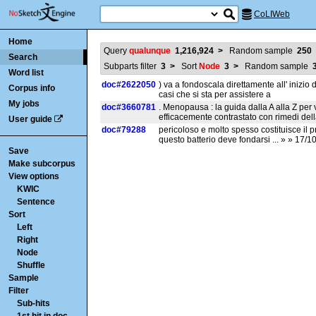
CoLIWeb
Home
Query
qualunque
1,216,924
>
Random sample
250
Search
Subparts filter
3
>
Sort
Node
3
>
Random sample
Word list
doc#2622050
) va a fondoscala direttamente all' inizio 
Corpus info
casi che si sta per assistere a
My jobs
doc#3660781
. Menopausa : la guida dalla A alla Z per 
efficacemente contrastato con rimedi del
User guide
doc#79288
pericoloso e molto spesso costituisce il 
questo batterio deve fondarsi ... » » 17/10/
Save
Make subcorpus
View options
KWIC
Sentence
Sort
Left
Right
Node
Shuffle
Sample
Filter
Sub-hits