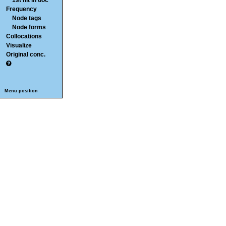
1st hit in doc
Frequency
Node tags
Node forms
Collocations
Visualize
Original conc.
Menu position