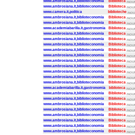
www.ambrosiana.it,biblioteconomia
Biblioteca
/NOUN
www.ambrosiana.it,biblioteconomia
Biblioteca
/NOUN
www.camera.it,politica
biblioteche
/NOU
www.ambrosiana.it,biblioteconomia
Biblioteca
/NOUN
www.ambrosiana.it,biblioteconomia
Biblioteca
/NOUN
www.academiabarilla.it,gastronomia
Biblioteca
/NOUN
www.ambrosiana.it,biblioteconomia
Biblioteca
/NOUN
www.ambrosiana.it,biblioteconomia
Biblioteca
/NOUN
www.ambrosiana.it,biblioteconomia
Biblioteca
/NOUN
www.ambrosiana.it,biblioteconomia
Biblioteca
/NOUN
www.ambrosiana.it,biblioteconomia
Biblioteca
/NOUN
www.ambrosiana.it,biblioteconomia
Biblioteca
/NOUN
www.ambrosiana.it,biblioteconomia
Biblioteca
/NOUN
www.ambrosiana.it,biblioteconomia
Biblioteca
/NOUN
www.ambrosiana.it,biblioteconomia
Biblioteca
/NOUN
www.ambrosiana.it,biblioteconomia
Biblioteca
/NOUN
www.academiabarilla.it,gastronomia
biblioteca
/NOUN
www.ambrosiana.it,biblioteconomia
Biblioteca
/NOUN
www.ambrosiana.it,biblioteconomia
Biblioteca
/NOUN
www.ambrosiana.it,biblioteconomia
Biblioteca
/NOUN
www.ambrosiana.it,biblioteconomia
Biblioteca
/NOUN
www.ambrosiana.it,biblioteconomia
Biblioteca
/NOUN
www.ambrosiana.it,biblioteconomia
Biblioteca
/NOUN
www.ambrosiana.it,biblioteconomia
Biblioteca
/NOUN
www.ambrosiana.it,biblioteconomia
Biblioteca
/NOUN