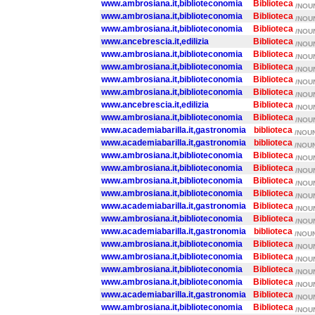
www.ambrosiana.it,biblioteconomia
Biblioteca
/NOUN
www.ambrosiana.it,biblioteconomia
Biblioteca
/NOUN
www.ambrosiana.it,biblioteconomia
Biblioteca
/NOUN
www.ancebrescia.it,edilizia
Biblioteca
/NOUN
www.ambrosiana.it,biblioteconomia
Biblioteca
/NOUN
www.ambrosiana.it,biblioteconomia
Biblioteca
/NOUN
www.ambrosiana.it,biblioteconomia
Biblioteca
/NOUN
www.ambrosiana.it,biblioteconomia
Biblioteca
/NOUN
www.ancebrescia.it,edilizia
Biblioteca
/NOUN
www.ambrosiana.it,biblioteconomia
Biblioteca
/NOUN
www.academiabarilla.it,gastronomia
biblioteca
/NOUN
www.academiabarilla.it,gastronomia
biblioteca
/NOUN
www.ambrosiana.it,biblioteconomia
Biblioteca
/NOUN
www.ambrosiana.it,biblioteconomia
Biblioteca
/NOUN
www.ambrosiana.it,biblioteconomia
Biblioteca
/NOUN
www.ambrosiana.it,biblioteconomia
Biblioteca
/NOUN
www.academiabarilla.it,gastronomia
Biblioteca
/NOUN
www.ambrosiana.it,biblioteconomia
Biblioteca
/NOUN
www.academiabarilla.it,gastronomia
biblioteca
/NOUN
www.ambrosiana.it,biblioteconomia
Biblioteca
/NOUN
www.ambrosiana.it,biblioteconomia
Biblioteca
/NOUN
www.ambrosiana.it,biblioteconomia
Biblioteca
/NOUN
www.ambrosiana.it,biblioteconomia
Biblioteca
/NOUN
www.academiabarilla.it,gastronomia
Biblioteca
/NOUN
www.ambrosiana.it,biblioteconomia
Biblioteca
/NOUN