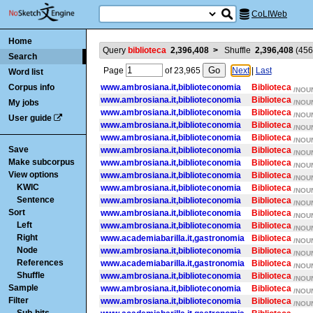
CoLIWeb
Home
Query
biblioteca
2,396,408
>
Shuffle
2,396,408
(
456
Search
Page
of
23,965
Next
|
Last
Word list
Corpus info
www.ambrosiana.it,biblioteconomia
Biblioteca
/NOUN
www.ambrosiana.it,biblioteconomia
Biblioteca
My jobs
/NOUN
www.ambrosiana.it,biblioteconomia
Biblioteca
/NOUN
User guide
www.ambrosiana.it,biblioteconomia
Biblioteca
/NOUN
www.ambrosiana.it,biblioteconomia
Biblioteca
/NOUN
Save
www.ambrosiana.it,biblioteconomia
Biblioteca
/NOUN
Make subcorpus
www.ambrosiana.it,biblioteconomia
Biblioteca
/NOUN
View options
www.ambrosiana.it,biblioteconomia
Biblioteca
/NOUN
KWIC
www.ambrosiana.it,biblioteconomia
Biblioteca
/NOUN
Sentence
www.ambrosiana.it,biblioteconomia
Biblioteca
/NOUN
Sort
www.ambrosiana.it,biblioteconomia
Biblioteca
/NOUN
Left
www.ambrosiana.it,biblioteconomia
Biblioteca
/NOUN
Right
www.academiabarilla.it,gastronomia
Biblioteca
/NOUN
Node
www.ambrosiana.it,biblioteconomia
Biblioteca
/NOUN
References
www.academiabarilla.it,gastronomia
Biblioteca
/NOUN
Shuffle
www.ambrosiana.it,biblioteconomia
Biblioteca
/NOUN
Sample
www.ambrosiana.it,biblioteconomia
Biblioteca
/NOUN
Filter
www.ambrosiana.it,biblioteconomia
Biblioteca
/NOUN