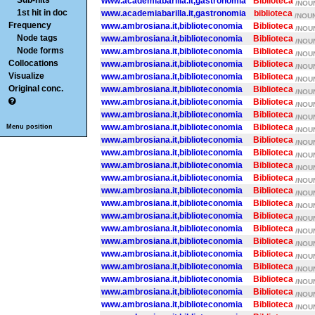
Sub-hits
www.academiabarilla.it,gastronomia
Biblioteca
/NOUN
1st hit in doc
www.academiabarilla.it,gastronomia
biblioteca
/NOUN
Frequency
www.ambrosiana.it,biblioteconomia
Biblioteca
/NOUN
Node tags
www.ambrosiana.it,biblioteconomia
Biblioteca
/NOUN
Node forms
www.ambrosiana.it,biblioteconomia
Biblioteca
/NOUN
Collocations
www.ambrosiana.it,biblioteconomia
Biblioteca
/NOUN
Visualize
www.ambrosiana.it,biblioteconomia
Biblioteca
/NOUN
Original conc.
www.ambrosiana.it,biblioteconomia
Biblioteca
/NOUN
www.ambrosiana.it,biblioteconomia
Biblioteca
/NOUN
www.ambrosiana.it,biblioteconomia
Biblioteca
/NOUN
www.ambrosiana.it,biblioteconomia
Biblioteca
Menu position
/NOUN
www.ambrosiana.it,biblioteconomia
Biblioteca
/NOUN
www.ambrosiana.it,biblioteconomia
Biblioteca
/NOUN
www.ambrosiana.it,biblioteconomia
Biblioteca
/NOUN
www.ambrosiana.it,biblioteconomia
Biblioteca
/NOUN
www.ambrosiana.it,biblioteconomia
Biblioteca
/NOUN
www.ambrosiana.it,biblioteconomia
Biblioteca
/NOUN
www.ambrosiana.it,biblioteconomia
Biblioteca
/NOUN
www.ambrosiana.it,biblioteconomia
Biblioteca
/NOUN
www.ambrosiana.it,biblioteconomia
Biblioteca
/NOUN
www.ambrosiana.it,biblioteconomia
Biblioteca
/NOUN
www.ambrosiana.it,biblioteconomia
Biblioteca
/NOUN
www.ambrosiana.it,biblioteconomia
Biblioteca
/NOUN
www.ambrosiana.it,biblioteconomia
Biblioteca
/NOUN
www.ambrosiana.it,biblioteconomia
Biblioteca
/NOUN