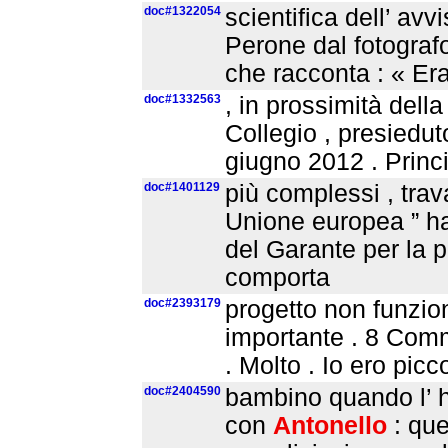
doc#1322054
scientifica dell’ av
Perone dal fotografo
che racconta : « Era
doc#1332563
, in prossimità dell
Collegio , presiedut
giugno 2012 . Princip
doc#1401129
più complessi , trava
Unione europea ” 
del Garante per la p
comporta
doc#2393179
progetto non funzion
importante . 8 Com
. Molto . Io ero picc
doc#2404590
bambino quando l’ ho
con
Antonello
: qu