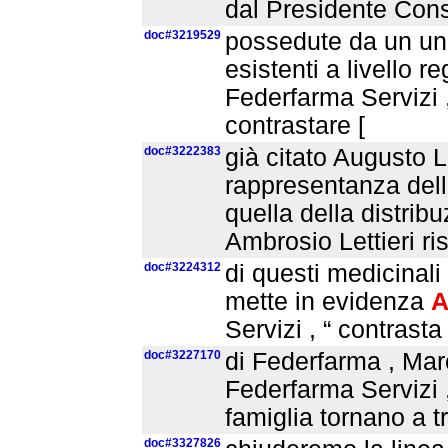
dal Presidente Con
doc#3219529
possedute da un unic
esistenti a livello re
Federfarma Servizi 
contrastare [
doc#3222383
già citato Augusto 
rappresentanza dell’
quella della distrib
Ambrosio Lettieri r
doc#3224312
di questi medicinali 
mette in evidenza
A
Servizi , “ contrasta
doc#3227170
di Federfarma , Mar
Federfarma Servizi 
famiglia tornano a t
doc#3327826