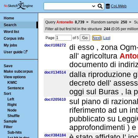
CoLIWeb
Home
Query
Antonello
8,739
>
Random sample
250
>
Su
Search
Filter all but first hit in the structure
244
(
0.05
per million
Word list
Page
of
5
Next
|
Last
Corpus info
My jobs
doc#108272
di esso , zona Ogm-
User guide
all' agricoltura
Anto
documento di indiriz
Save
Make subcorpus
doc#134514
dalla riproduzione 
View options
decreto dell' assess
KWIC
Sentence
oggi sul Buras , la 
Sort
Left
doc#205610
sul piano di raziona
Right
riferimento ad un in
Node
Shuffle
pubblicato su LeggiO
Sample
approfondimenti ) e
Filter
Sub-hits
doc#384184
è stato affidato l’ i