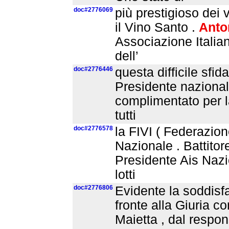
doc#2776069
più prestigioso dei v
il Vino Santo .
Anto
Associazione Italia
dell’
doc#2776446
questa difficile sfi
Presidente nazionale
complimentato per la 
tutti
doc#2776578
la FIVI ( Federazion
Nazionale . Battitor
Presidente Ais Nazio
lotti
doc#2776806
Evidente la soddisfa
fronte alla Giuria 
Maietta , dal respon