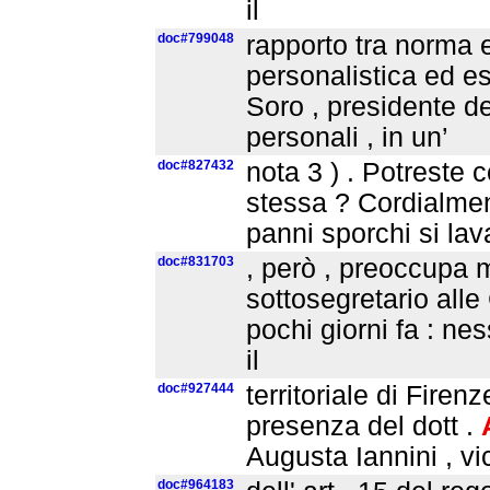
il
doc#799048
rapporto tra norma 
personalistica ed es
Soro , presidente de
personali , in un’
doc#827432
nota 3 ) . Potreste 
stessa ? Cordialme
panni sporchi si lav
doc#831703
, però , preoccupa m
sottosegretario alle
pochi giorni fa : n
il
doc#927444
territoriale di Firen
presenza del dott .
Augusta Iannini , vi
doc#964183