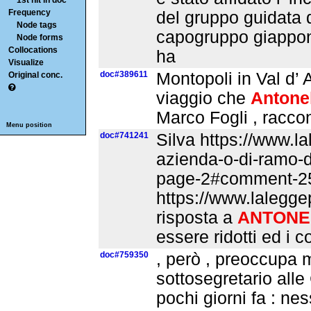
1st hit in doc
Frequency
del gruppo guidata 
Node tags
capogruppo giappone
Node forms
Collocations
ha
Visualize
doc#389611
Montopoli in Val d’ A
Original conc.
viaggio che
Antone
Marco Fogli , raccon
Menu position
doc#741241
Silva https://www.la
azienda-o-di-ramo-d
page-2#comment-25
https://www.lalegge
risposta a
ANTONE
essere ridotti ed i 
doc#759350
, però , preoccupa m
sottosegretario alle
pochi giorni fa : n