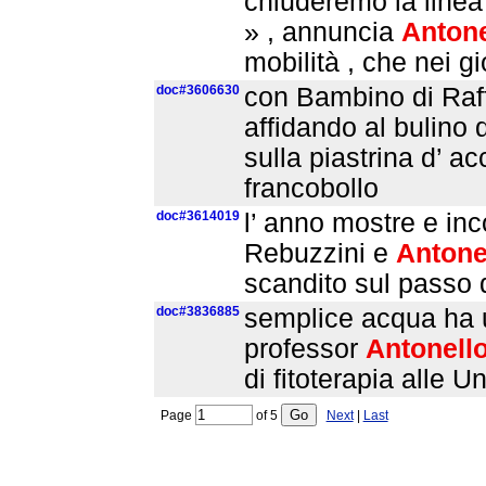
chiuderemo la linea 
» , annuncia
Antone
mobilità , che nei g
doc#3606630
con Bambino di Raff
affidando al bulino d
sulla piastrina d’ a
francobollo
doc#3614019
l’ anno mostre e inc
Rebuzzini e
Antone
scandito sul passo d
doc#3836885
semplice acqua ha un
professor
Antonell
di fitoterapia alle U
Page
of
5
Next
|
Last