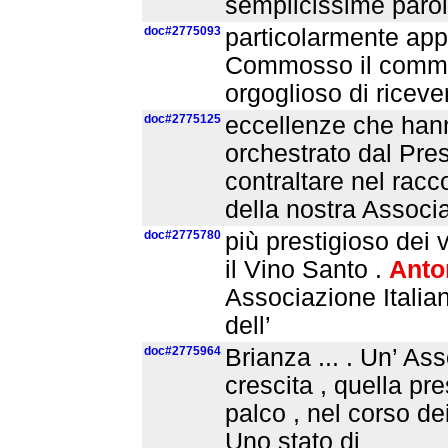
semplicissime parole
doc#2775093
particolarmente appre
Commosso il comme
orgoglioso di riceve
doc#2775125
eccellenze che hann
orchestrato dal Pres
contraltare nel rac
della nostra Associ
doc#2775780
più prestigioso dei v
il Vino Santo .
Anto
Associazione Italia
dell’
doc#2775964
Brianza ... . Un’ A
crescita , quella pr
palco , nel corso d
Uno stato di