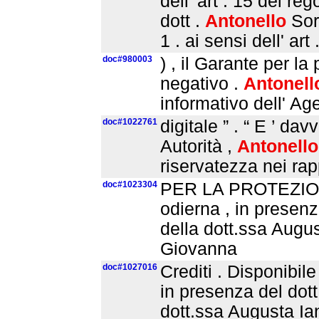
dell' art . 15 del r
dott .
Antonello
So
1 . ai sensi dell' art 
doc#980003
) , il Garante per la
negativo .
Antonell
informativo dell' Ag
doc#1022761
digitale ” . “ E ’ da
Autorità ,
Antonello
riservatezza nei rapp
doc#1023304
PER LA PROTEZION
odierna , in presenza
della dott.ssa Augus
Giovanna
doc#1027016
Crediti . Disponibile
in presenza del dott
dott.ssa Augusta Ian