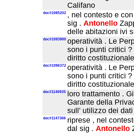
Califano
doc#1085202
, nel contesto e con 
sig .
Antonello
Zapp
delle abitazioni ivi 
doc#1093900
operatività . Le Per
sono i punti critici ?
diritto costituziona
doc#1096372
operatività . Le Per
sono i punti critici ?
diritto costituziona
doc#1140935
loro trattamento . G
Garante della Privac
sull’ utilizzo dei da
doc#1147366
riprese , nel contes
dal sig .
Antonello