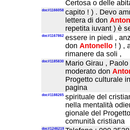
Certosa o delle abit
doc#1166058
capito ! ) . Devo a
lettera di don
Anton
repetita iuvant ) è s
doc#1167862
essere in piedi , an
don
Antonello
! ) ,
rimanere da soli ,
doc#1185830
Mario Girau , Paolo
moderato don
Anto
Progetto culturale 
pagina
doc#1188265
spirituale del cristi
nella mentalità odie
gionale del Progetto
comunità cri­stiana
doc#1246219