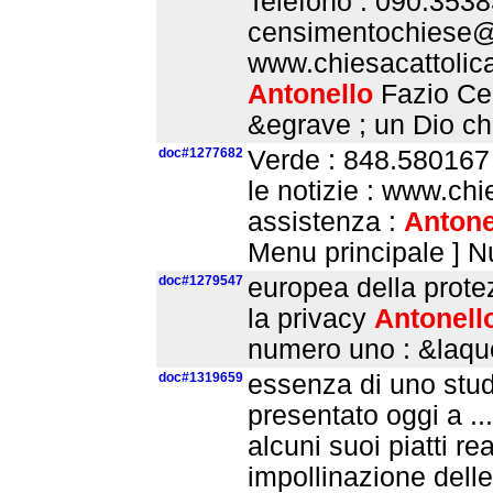
Telefono : 090.3538
censimentochiese@ch
www.chiesacattolica
Antonello
Fazio Cel
&egrave ; un Dio c
doc#1277682
Verde : 848.580167 
le notizie : www.chi
assistenza :
Antone
Menu principale ] N
doc#1279547
europea della protez
la privacy
Antonell
numero uno : &laquo
doc#1319659
essenza di uno stud
presentato oggi a ..
alcuni suoi piatti re
impollinazione delle