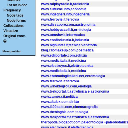
Sub-hits
www.raiplayradio.it,radiofonia
1st hit in doc
www.eutekne.info,economia
Frequency
www.ingegneri.info,ingegneria
Node tags
www.ferrovie.it,ferrovia
Node forms
www.dissapore.com,gastronomia
Collocations
www.hobbyuccelli.it,ornitologia
Visualize
www.tomshw.it,informatica
Original conc.
www.confindustria.it,industria
www.bighunter.it,tecnica venatoria
blog.cliomakeup.com,cosmetica
Menu position
www.edilportale.com,edilizia
www.medicitalia.it,medicina
www.electroyou.it,elettrotecnica
www.medicitalia.it,medicina
www.entomologiitaliani.net,entomologia
www.ferrovie.it,ferrovia
www.wineblogroll.com,enologia
www.trekportal.it,astrofisica e astronomia
www.camera.it,politica
www.altalex.com,diritto
www.i400calci.com,cinematografia
www.theologhia.com,teologia
www.trekportal.it,astrofisica e astronomia
theropoda.blogspot.com,paleontologia +paleobotanic
www.electroyou.it,elettrotecnica