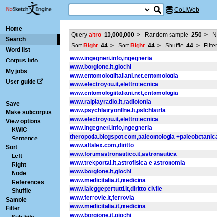
CoLIWeb
Home
Query
altro
10,000,000
>
Random sample
250
>
Ne
Search
Sort
Right
44
>
Sort
Right
44
>
Shuffle
44
>
Filte
Word list
www.ingegneri.info,ingegneria
Corpus info
www.borgione.it,giochi
My jobs
www.entomologiitaliani.net,entomologia
User guide
www.electroyou.it,elettrotecnica
www.entomologiitaliani.net,entomologia
www.raiplayradio.it,radiofonia
Save
www.psychiatryonline.it,psichiatria
Make subcorpus
www.electroyou.it,elettrotecnica
View options
www.ingegneri.info,ingegneria
KWIC
theropoda.blogspot.com,paleontologia +paleobotanic
Sentence
www.altalex.com,diritto
Sort
www.forumastronautico.it,astronautica
Left
www.trekportal.it,astrofisica e astronomia
Right
www.borgione.it,giochi
Node
www.medicitalia.it,medicina
References
www.laleggepertutti.it,diritto civile
Shuffle
www.ferrovie.it,ferrovia
Sample
www.medicitalia.it,medicina
Filter
www.borgione.it,giochi