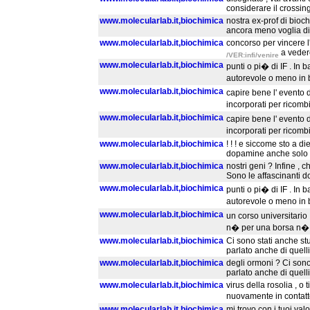
considerare il crossin
www.molecularlab.it,biochimica
nostra ex-prof di bioc
ancora meno voglia di
www.molecularlab.it,biochimica
concorso per vincere 
a vedere
/VER:infi/venire
www.molecularlab.it,biochimica
punti o pi� di IF . In
autorevole o meno in 
www.molecularlab.it,biochimica
capire bene l' evento d
incorporati per ricom
www.molecularlab.it,biochimica
capire bene l' evento d
incorporati per ricom
www.molecularlab.it,biochimica
! ! ! e siccome sto a die
dopamine anche solo 
www.molecularlab.it,biochimica
nostri geni ? Infine , 
Sono le affascinanti do
www.molecularlab.it,biochimica
punti o pi� di IF . In
autorevole o meno in 
www.molecularlab.it,biochimica
un corso universitario ,
n� per una borsa n� (
www.molecularlab.it,biochimica
Ci sono stati anche stu
parlato anche di quell
www.molecularlab.it,biochimica
degli ormoni ? Ci sono
parlato anche di quelli 
www.molecularlab.it,biochimica
virus della rosolia , o
nuovamente in contatto
www.molecularlab.it,biochimica
mi trovo con i tuoi val