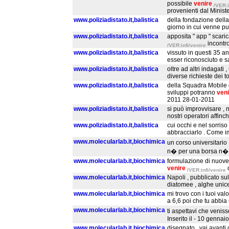
possibile
venire
/VER:i
provenienti dal Minist
www.poliziadistato.it,balistica
della fondazione della 
giorno in cui venne pub
www.poliziadistato.it,balistica
apposita " app " scari
incontro
/VER:infi/venire
www.poliziadistato.it,balistica
vissuto in questi 35 ann
esser riconosciuto e s
www.poliziadistato.it,balistica
oltre ad altri indagati 
diverse richieste dei t
www.poliziadistato.it,balistica
della Squadra Mobile di
sviluppi potranno
veni
2011 28-01-2011
www.poliziadistato.it,balistica
si può improvvisare , n
nostri operatori affinc
www.poliziadistato.it,balistica
cui occhi e nel sorris
abbracciarlo . Come im
www.molecularlab.it,biochimica
un corso universitario ,
n� per una borsa n� (
www.molecularlab.it,biochimica
formulazione di nuove 
venire
/VER:infi/venire
www.molecularlab.it,biochimica
Napoli , pubblicato sull
diatomee , alghe unicel
www.molecularlab.it,biochimica
mi trovo con i tuoi val
a 6,6 poi che tu abbia
www.molecularlab.it,biochimica
ti aspettavi che venis
Inserito il - 10 genna
www.molecularlab.it,biochimica
disegnato , vai avanti