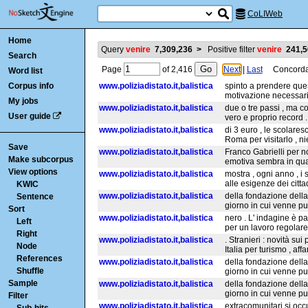
CoLIWeb
Home
Query
venire
7,309,236
>
Positive filter
venire
241,5
Search
Page
of
2,416
Next
|
Last
Concordanc
Word list
Corpus info
www.poliziadistato.it,balistica
spinto a prendere quest
motivazione necessaria
My jobs
www.poliziadistato.it,balistica
due o tre passi , ma c
User guide
vero e proprio record .
www.poliziadistato.it,balistica
di 3 euro , le scolare
Roma per visitarlo , nie
Save
www.poliziadistato.it,balistica
Franco Gabrielli per n
Make subcorpus
emotiva sembra in qu
View options
www.poliziadistato.it,balistica
mostra , ogni anno , i 
alle esigenze dei citt
KWIC
www.poliziadistato.it,balistica
della fondazione della 
Sentence
giorno in cui venne pub
Sort
www.poliziadistato.it,balistica
nero . L' indagine è pa
Left
per un lavoro regolare
Right
www.poliziadistato.it,balistica
. Stranieri : novità s
Node
Italia per turismo , aff
References
www.poliziadistato.it,balistica
della fondazione della 
Shuffle
giorno in cui venne pub
Sample
www.poliziadistato.it,balistica
della fondazione della 
giorno in cui venne pub
Filter
www.poliziadistato.it,balistica
extracomunitari si occ