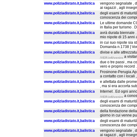
www.poliziadistato.it,balistica
vengono segnalate , di 
ai ragazzi , agli insegn
www.poliziadistato.it,balistica
degli esami di maturit
conoscenza dei compiti
www.poliziadistato.it,balistica
Le ultime domande CON
in Italia per turismo 
www.poliziadistato.it,balistica
avrà durata biennale .
mio nipote di 15 anni 
www.poliziadistato.it,balistica
in cui suo nipote sia s
Domanda n.1738 ] Vorre
www.poliziadistato.it,balistica
divise e alle attrezza
a visit
/VER:infi/venire
www.poliziadistato.it,balistica
due o tre passi , ma c
vero e proprio record .
www.poliziadistato.it,balistica
Frosinone-Perugia.Appen
a contatto con i locali
www.poliziadistato.it,balistica
e allettata dalle prom
, ma si era accorta sub
www.poliziadistato.it,balistica
Internet . Ed ogni an
a conos
/VER:infi/venire
www.poliziadistato.it,balistica
degli esami di maturit
conoscenza dei compiti
www.poliziadistato.it,balistica
della fondazione della 
giorno in cui venne pub
www.poliziadistato.it,balistica
degli esami di maturit
conoscenza dei compiti
www.poliziadistato.it,balistica
vengono segnalate , di 
ai ragazzi , agli insegn