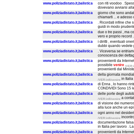
www.poliziadistato.it,balistica
con riti voodoo . Spess
dovevano avviarsi alla 
www.poliziadistato.it,balistica
giorno che sono andato
chiamarti ... e adesso 
www.poliziadistato.it,balistica
. Ricordati infine che s
guidi in modo prudente
www.poliziadistato.it,balistica
due o tre passi , ma c
vero e proprio record .
www.poliziadistato.it,balistica
i diritti , eventuali on
dubbi quando vedete p
www.poliziadistato.it,balistica
. Viceversa se entriamo
conoscenza dei dettagli
www.poliziadistato.it,balistica
provenienti da Intern
possibile
venire
/VER:i
provenienti dal Minist
www.poliziadistato.it,balistica
della giornata mondia
in Itali
/VER:infi/venire
www.poliziadistato.it,balistica
di Enna , lo hanno rin
CONDIVIDI Sono 15 le 
www.poliziadistato.it,balistica
delle porte degli auto
a conta
/VER:infi/venire
www.poliziadistato.it,balistica
di visione dei numeros
alla luce anche un epi
www.poliziadistato.it,balistica
ogni anno nel desiderio
incontro
/VER:infi/venire
www.poliziadistato.it,balistica
documentazione falsa c
in Italia per lavoro . L
www.poliziadistato.it,balistica
provenienti da Intern