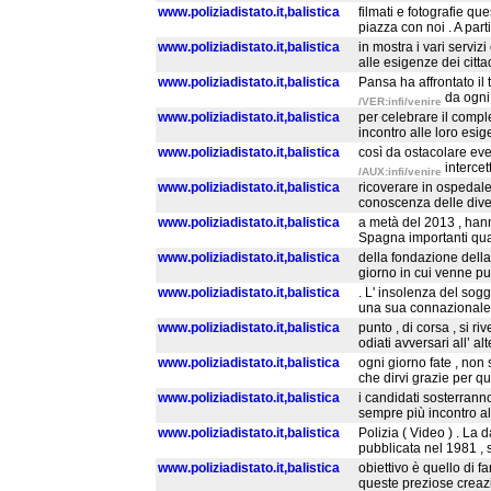
www.poliziadistato.it,balistica
filmati e fotografie qu
piazza con noi . A par
www.poliziadistato.it,balistica
in mostra i vari serviz
alle esigenze dei citt
www.poliziadistato.it,balistica
Pansa ha affrontato il
da ogni 
/VER:infi/venire
www.poliziadistato.it,balistica
per celebrare il comple
incontro alle loro esi
www.poliziadistato.it,balistica
così da ostacolare even
intercet
/AUX:infi/venire
www.poliziadistato.it,balistica
ricoverare in ospedale 
conoscenza delle diver
www.poliziadistato.it,balistica
a metà del 2013 , hanno
Spagna importanti quan
www.poliziadistato.it,balistica
della fondazione della 
giorno in cui venne pub
www.poliziadistato.it,balistica
. L' insolenza del sog
una sua connazionale ol
www.poliziadistato.it,balistica
punto , di corsa , si r
odiati avversari all’ a
www.poliziadistato.it,balistica
ogni giorno fate , non
che dirvi grazie per qu
www.poliziadistato.it,balistica
i candidati sosterrann
sempre più incontro all
www.poliziadistato.it,balistica
Polizia ( Video ) . La 
pubblicata nel 1981 , s
www.poliziadistato.it,balistica
obiettivo è quello di 
queste preziose creazi