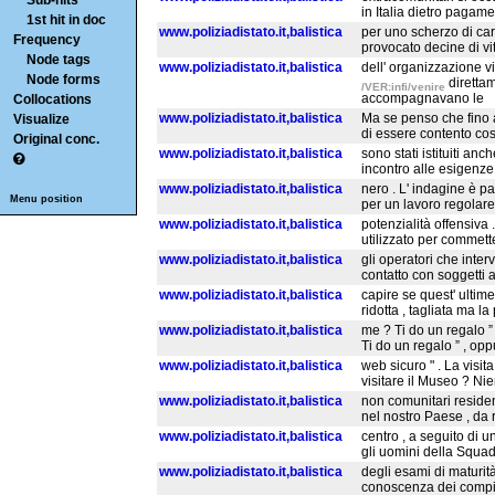
Sub-hits
in Italia dietro pagamen
1st hit in doc
www.poliziadistato.it,balistica
per uno scherzo di car
Frequency
provocato decine di vit
Node tags
www.poliziadistato.it,balistica
dell' organizzazione 
Node forms
direttam
/VER:infi/venire
accompagnavano le
Collocations
www.poliziadistato.it,balistica
Ma se penso che fino
Visualize
di essere contento così
Original conc.
www.poliziadistato.it,balistica
sono stati istituiti anc
incontro alle esigenze 
www.poliziadistato.it,balistica
nero . L' indagine è pa
Menu position
per un lavoro regolare
www.poliziadistato.it,balistica
potenzialità offensiva .
utilizzato per commette
www.poliziadistato.it,balistica
gli operatori che inte
contatto con soggetti am
www.poliziadistato.it,balistica
capire se quest' ultime
ridotta , tagliata ma l
www.poliziadistato.it,balistica
me ? Ti do un regalo ”
Ti do un regalo ” , opp
www.poliziadistato.it,balistica
web sicuro " . La vis
visitare il Museo ? Ni
www.poliziadistato.it,balistica
non comunitari residen
nel nostro Paese , da r
www.poliziadistato.it,balistica
centro , a seguito di u
gli uomini della Squad
www.poliziadistato.it,balistica
degli esami di maturit
conoscenza dei compiti