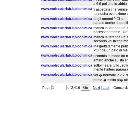
a 6,6 poi che tu abbia
www.molecularlab.it,biochimica
ti aspettavi che venis
La nostra evoluzione 
www.molecularlab.it,biochimica
degli ormoni ? Ci sono
parlato anche di quelli 
www.molecularlab.it,biochimica
manco la farebbe un' a
necessariamente . Un' 
www.molecularlab.it,biochimica
manco la farebbe un' a
secondo voi in che mo
www.molecularlab.it,biochimica
inaspettatamente pulita
PCR da un paio di mesi
www.molecularlab.it,biochimica
ricambio in modo da m
amaro anche su sto sito
www.molecularlab.it,biochimica
sottolineare tutto , so
mente l' intero paragraf
www.molecularlab.it,biochimica
voi � normale ? ? ? No
punto � molto pi� alt
Page
of
2,416
Next
|
Last
Concordanc