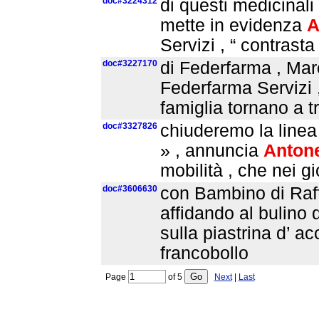
doc#3224312
di questi medicinali 
mette in evidenza
A
Servizi , “ contrasta
doc#3227170
di Federfarma , Mar
Federfarma Servizi 
famiglia tornano a t
doc#3327826
chiuderemo la linea 
» , annuncia
Antone
mobilità , che nei g
doc#3606630
con Bambino di Raff
affidando al bulino d
sulla piastrina d’ a
francobollo
Page
of
5
Next
|
Last