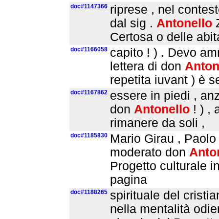
doc#1147366
riprese , nel contes
dal sig .
Antonello
Certosa o delle abit
doc#1166058
capito ! ) . Devo a
lettera di don
Anton
repetita iuvant ) è s
doc#1167862
essere in piedi , an
don
Antonello
! ) ,
rimanere da soli ,
doc#1185830
Mario Girau , Paolo
moderato don
Anto
Progetto culturale 
pagina
doc#1188265
spirituale del cristi
nella mentalità odie