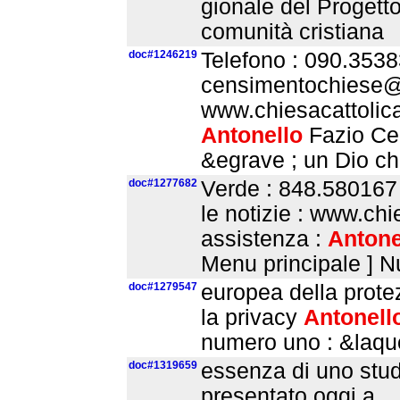
gionale del Progetto
comunità cri­stiana
doc#1246219
Telefono : 090.3538
censimentochiese@ch
www.chiesacattolica
Antonello
Fazio Cel
&egrave ; un Dio c
doc#1277682
Verde : 848.580167 
le notizie : www.chi
assistenza :
Antone
Menu principale ] N
doc#1279547
europea della protez
la privacy
Antonell
numero uno : &laquo
doc#1319659
essenza di uno stud
presentato oggi a ..