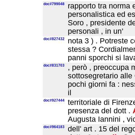
doc#799048
rapporto tra norma 
personalistica ed es
Soro , presidente de
personali , in un’
doc#827432
nota 3 ) . Potreste 
stessa ? Cordialme
panni sporchi si lav
doc#831703
, però , preoccupa m
sottosegretario alle
pochi giorni fa : n
il
doc#927444
territoriale di Firen
presenza del dott .
Augusta Iannini , vi
doc#964183
dell' art . 15 del r