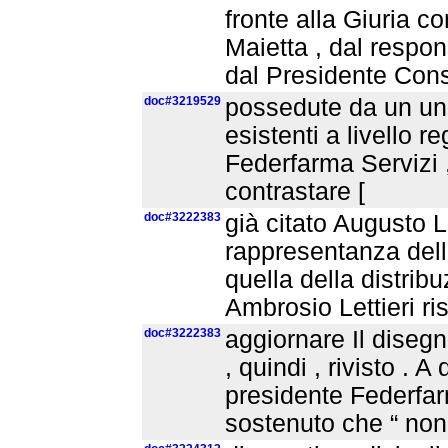
fronte alla Giuria 
Maietta , dal respon
dal Presidente Con
doc#3219529
possedute da un unic
esistenti a livello re
Federfarma Servizi 
contrastare [
doc#3222383
già citato Augusto 
rappresentanza dell’
quella della distrib
Ambrosio Lettieri r
doc#3222383
aggiornare Il diseg
, quindi , rivisto . 
presidente Federfar
sostenuto che “ non