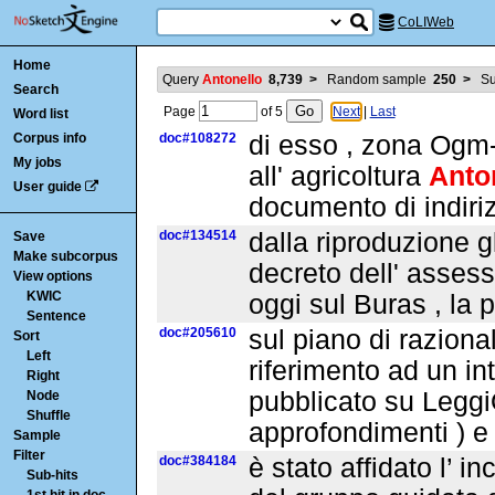
CoLIWeb
Home
Query
Antonello
8,739
>
Random sample
250
>
Su
Search
Page
of
5
Next
|
Last
Word list
Corpus info
doc#108272
di esso , zona Ogm-
My jobs
all' agricoltura
Anto
User guide
documento di indiriz
doc#134514
dalla riproduzione 
Save
Make subcorpus
decreto dell' assess
View options
KWIC
oggi sul Buras , la 
Sentence
doc#205610
sul piano di raziona
Sort
Left
riferimento ad un in
Right
pubblicato su LeggiO
Node
Shuffle
approfondimenti ) e
Sample
Filter
doc#384184
è stato affidato l’ i
Sub-hits