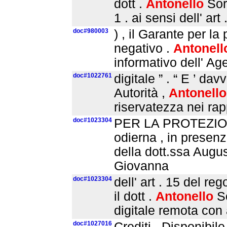
dott .
Antonello
So
1 . ai sensi dell' art 
doc#980003
) , il Garante per la
negativo .
Antonell
informativo dell' Ag
doc#1022761
digitale ” . “ E ’ da
Autorità ,
Antonello
riservatezza nei rapp
doc#1023304
PER LA PROTEZION
odierna , in presenza
della dott.ssa Augus
Giovanna
doc#1023304
dell' art . 15 del 
il dott .
Antonello
S
digitale remota con 
doc#1027016
Crediti . Disponibile