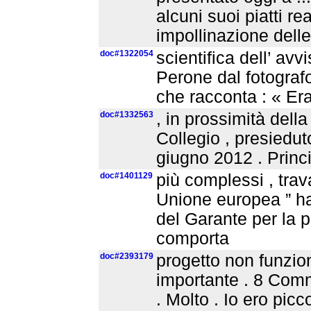
alcuni suoi piatti re
impollinazione delle
doc#1322054
scientifica dell’ av
Perone dal fotografo
che racconta : « Era
doc#1332563
, in prossimità dell
Collegio , presiedut
giugno 2012 . Princip
doc#1401129
più complessi , trava
Unione europea ” 
del Garante per la p
comporta
doc#2393179
progetto non funzion
importante . 8 Com
. Molto . Io ero picc