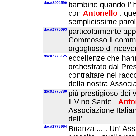
doc#2404590
bambino quando l’ ho
con
Antonello
: qu
semplicissime parole
doc#2775093
particolarmente appre
Commosso il comme
orgoglioso di riceve
doc#2775125
eccellenze che hann
orchestrato dal Pres
contraltare nel rac
della nostra Associ
doc#2775780
più prestigioso dei v
il Vino Santo .
Anto
Associazione Italia
dell’
doc#2775964
Brianza ... . Un’ A