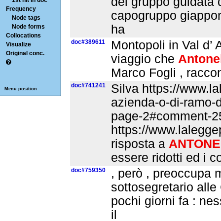
del gruppo guidata 
1st hit in doc
Frequency
capogruppo giappone
Node tags
ha
Node forms
Collocations
doc#389611
Montopoli in Val d’ A
Visualize
Original conc.
viaggio che
Antone
Marco Fogli , raccon
doc#741241
Silva https://www.la
Menu position
azienda-o-di-ramo-d
page-2#comment-25
https://www.lalegge
risposta a
ANTONE
essere ridotti ed i 
doc#759350
, però , preoccupa m
sottosegretario alle
pochi giorni fa : n
il