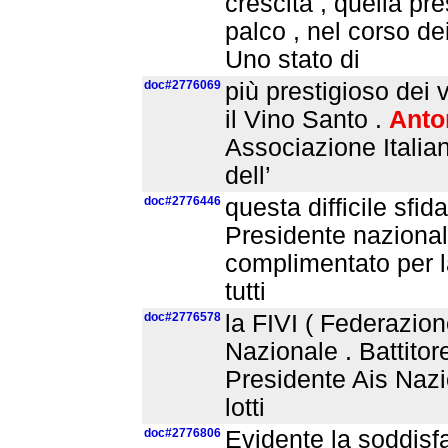
crescita , quella pr
palco , nel corso d
Uno stato di
doc#2776069
più prestigioso dei v
il Vino Santo .
Anto
Associazione Italia
dell’
doc#2776446
questa difficile sfi
Presidente nazionale
complimentato per la 
tutti
doc#2776578
la FIVI ( Federazion
Nazionale . Battitor
Presidente Ais Nazio
lotti
doc#2776806
Evidente la soddisfa