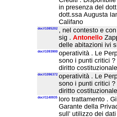
in presenza del dott
dott.ssa Augusta Ian
Califano
doc#1085202
, nel contesto e con 
sig .
Antonello
Zapp
delle abitazioni ivi 
doc#1093900
operatività . Le Per
sono i punti critici ?
diritto costituziona
doc#1096372
operatività . Le Per
sono i punti critici ?
diritto costituziona
doc#1140935
loro trattamento . G
Garante della Privac
sull’ utilizzo dei da